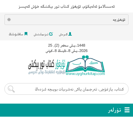
ئەسسالامۇ ئەلەيكۇم، ئۇيغۇر كىتاب تور بېكىتىگە خۇش كەپسىز
ئۇيغۇرچە
🌐
كىرىش
تىزىملىتىش
ساقلىۋىلىڭ
1448-يىلى سەفەر (2), 25
2026-يىلى 8-ئاينىڭ 8-كۈنى
تۈرلەر