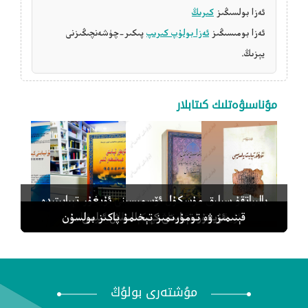
ئەزا بولسىڭىز
كىرىڭ
ئەزا بومىسىڭىز
ئەزا بولۇپ كىرىپ
پىكىر-چۈشەنچىڭىزنى
يېزىڭ.
مۇناسىۋەتلىك كىتابلار
بالىياتقۇ سىلىق مۇسكۇل ئۆسمىسىنى ئۇيغۇر تېبابىتىدە
دىياگنوز قويۇپ داۋالاش
ئۇيغۇر تېبابەت پەلسەپىسى
ئۇيغۇر تېبابىتى كېسەللىنىش ئىلمى
ئۇيغۇر تېبابىتى تاشقى كېسەللىكلەر ئىلمى
قېنىمىز ۋە تومۇرىمىز تېخىمۇ پاكىز بولسۇن
مۇشتەرى بولۇڭ