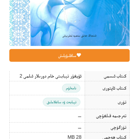
ساقلىۋېلىش
كىتاب ئىسمى
ئۇيغۇر تېبابىتى خام دورىلار ئىلمى 2
كىتاب ئاپتورى
نامەلۇم
تۈرى
تېبابەت ۋە ساغلاملىق
تەرجىمە قىلغۇچى
—
تۈزگۈچى
—
كىتاب ھەجمى
28 MB