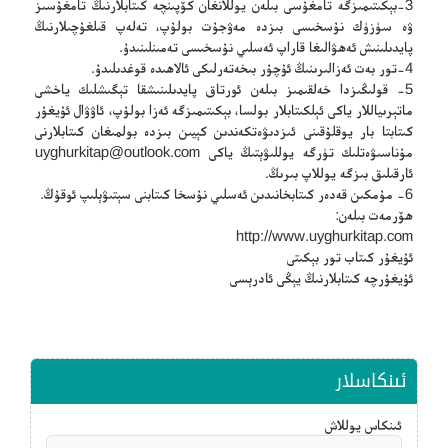
3-بېكىتىمىزگە تامغۇسى بىلەن يوللانغان كۆپىنچە كىتابلارنىڭ تامغۇسىز
ۋە سۈزۈك نۇسخىسى بىزدە مەۋجۇت بولۇپ، تەلەپ قىلغۇچىلارنىڭ
پايدىلىنىش ئەھۋالىغا قاراپ ئەسلىي نۇسخىسى تەمىنلىنىدۇ.
4-تور بەت ئەزالىرىنىڭ ئۇچۇر بىخەتەرلىكى ئالاھىدە قوغدىلىدۇ.
5- قولىڭىزدا خەلقىمىز بىلەن ئورتاق پايدىلىنىشقا تېگىشلىك ياخشى
ماتېرىياللار ياكى ئېلكىتابلار بولسا، بېكىتىمىزگە ئەزا بولۇپ، ئاۋۋال ئۇيغۇر
كىتابتا بار يوقلۇقىنى ئىزدىۋەتكەندىن كېيىن بىزدە بولمىغان كىتابلارنى
مۇناسىۋەتلىك تۈرگە يوللىۋېتىڭ ياكى
uyghurkitap@outlook.com
ئارقىلىق بىزگە يوللاپ بىرىڭ.
6- مۇمكىن قەدەر كىتابخانىدىن ئەسلىي نۇسخا كىتابنى سېتىۋېلىپ ئوقۇڭ.
ھۆرمەت بىلەن:
http://www.uyghurkitap.com
ئۇيغۇر كىتاب تور بېكىتى
ئۇيغۇرچە كىتابلارنىڭ يېڭى ئادرېسى
ئىنكاسلار
ئىنكاس يوللاش