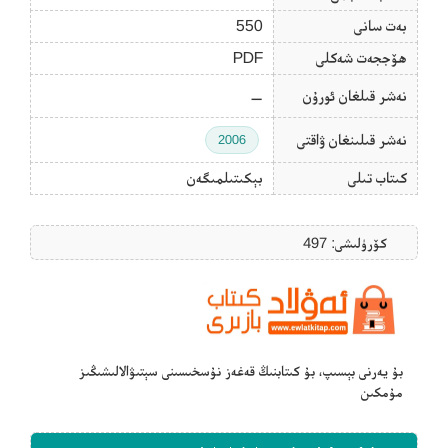
بەت سانى
550
ھۆججەت شەكلى
PDF
نەشر قىلغان ئورۇن
—
نەشر قىلىنغان ۋاقتى
2006
كىتاب تىلى
بېكىتىلمىگەن
كۆرۈلىشى: 497
بۇ يەرنى بېسىپ، بۇ كىتابنىڭ قەغەز نۇسخىسىنى سېتىۋالالىشىڭىز
مۇمكىن