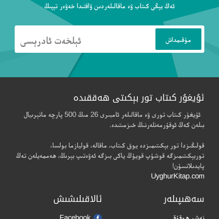
ئەڭ يېڭى كىتاب ۋە ماقالىلەردىن ۋاقتىدا خەۋەر تېپىڭ
ئۇيغۇر كىتاب تور بېكىتى ھەققىدە
ئۇيغۇر كىتاب تورى ۋە ماقالىلەر ئامبىرى 26 مىڭ 500 پارچە ماتېرىيال
بىلەن كەڭ ئوقۇرمەنلەرنىڭ خىزمىتىدە.
قولىڭىزدا تور بېكىتىمىزدە يوق كىتاب، ماقالە، قوليازما بولسا،
توربېكىتىمىزگە قوشۇپ قويۇڭ ياكى بىزگە ئەۋەتىپ بېرىڭ، ھەممەيلەن تەڭ
پايدىلانسۇن!
UyghurKitap.com
سەھىپىلەر
ئالاقىلىشىش
نەشر ھوقۇقى
Facebook