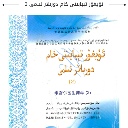
ئۇيغۇر تېبابىتى خام دورىلار ئىلمى 2