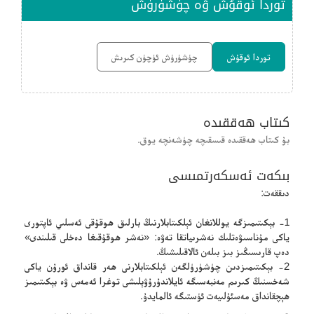
توردا ئوقۇش ۋە چۈشۈرۈش
توردا ئوقۇش
چۈشۈرۈش ئۈچۈن كىرىش
كىتاب ھەققىدە
بۇ كىتاب ھەققىدە قىسقىچە چۈشەنچە يوق.
بىكەت ئەسكەرتمىسى
دىققەت:
1- بېكىتىمىزگە يوللانغان ئېلكىتابلارنىڭ بارلىق ھوقۇقى ئەسلىي ئاپتورى
ياكى مۇناسىۋەتلىك نەشرىياتقا تەۋە: «نەشر ھوقۇقىغا دەخلى قىلىندى»
دەپ قارىسىڭىز بىز بىلەن ئالاقىلىشىڭ.
2- بېكىتىمىزدىن چۈشۈرۈلگەن ئېلكىتابلارنى ھەر قانداق ئورۇن ياكى
شەخسنىڭ كىرىم مەنبەسىگە ئايلاندۇرۇۋېلىشى توغرا ئەمەس ۋە بېكىتىمىز
ھېچقانداق مەسئۇلىيەت ئۈستىگە ئالمايدۇ.