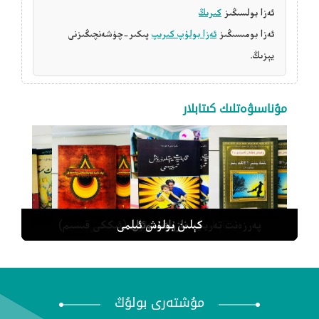
ئەزا بولسىڭىز
كىرىڭ
ئەزا بومىسىڭىز
ئەزا بولۇپ كىرىپ
پىكىر-چۈشەنچىڭىزنى
يېزىڭ.
مۇناسىۋەتلىك كىتابلار
بالىنىڭ يېتىلىشى 99% ئانىغا باغلىق
نازۇك سوئال
كېلىن بولۇش ئىلمى
قابىلىيەت يېتىلدۈرۈش تەربىيىسى
پەرزەنت تەربىيەلەش دەستۇرى (ئىككى قىسىم)
مۇشتەرى بولۇڭ