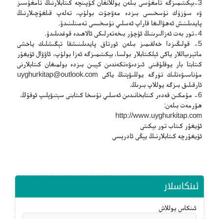
3-بېكىتىمىزگە تامغۇسى بىلەن يوللانغان كۆپىنچە كىتابلارنىڭ تامغۇسىز
ۋە سۈزۈك نۇسخىسى بىزدە مەۋجۇت بولۇپ، تەلەپ قىلغۇچىلارنىڭ
پايدىلىنىش ئەھۋالىغا قاراپ ئەسلىي نۇسخىسى تەمىنلىنىدۇ.
4-تور بەت ئەزالىرىنىڭ ئۇچۇر بىخەتەرلىكى ئالاھىدە قوغدىلىدۇ.
5- قولىڭىزدا خەلقىمىز بىلەن ئورتاق پايدىلىنىشقا تېگىشلىك ياخشى
ماتېرىياللار ياكى ئېلكىتابلار بولسا، بېكىتىمىزگە ئەزا بولۇپ، ئاۋۋال ئۇيغۇر
كىتابتا بار يوقلۇقىنى ئىزدىۋەتكەندىن كېيىن بىزدە بولمىغان كىتابلارنى
مۇناسىۋەتلىك تۈرگە يوللىۋېتىڭ ياكى
uyghurkitap@outlook.com
ئارقىلىق بىزگە يوللاپ بىرىڭ.
6- مۇمكىن قەدەر كىتابخانىدىن ئەسلىي نۇسخا كىتابنى سېتىۋېلىپ ئوقۇڭ.
ھۆرمەت بىلەن:
http://www.uyghurkitap.com
ئۇيغۇر كىتاب تور بېكىتى
ئۇيغۇرچە كىتابلارنىڭ يېڭى ئادرېسى
ئىنكاسلار
ئىنكاس يوللاش