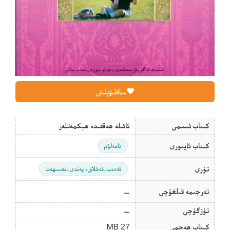
ساقلىۋېلىش
كىتاب ئىسمى
ئائىلە ھەققىدە ھېكمەتلەر
كىتاب ئاپتورى
نامەلۇم
تۈرى
ئەدەب-ئەخلاق، پەندى-نەسىھەت
تەرجىمە قىلغۇچى
—
تۈزگۈچى
—
كىتاب ھەجمى
27 MB