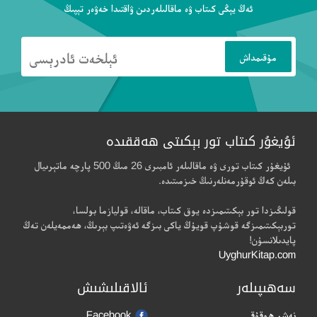
ئەڭ يېڭى كىتاب ۋە ماقالىلەردىن ۋاقتىدا خەۋەر تېپىڭ
ئۇيغۇر كىتاب تور بېكىتى ھەققىدە
ئۇيغۇر كىتاب تورى ۋە ماقالىلەر ئامبىرى 26 مىڭ 500 پارچە ماتېرىيال
بىلەن كەڭ ئوقۇرمەنلەرنىڭ خىزمىتىدە.
قولىڭىزدا تور بېكىتىمىزدە يوق كىتاب، ماقالە، قوليازما بولسا،
توربېكىتىمىزگە قوشۇپ قويۇڭ ياكى بىزگە ئەۋەتىپ بېرىڭ، ھەممەيلەن تەڭ
پايدىلانسۇن!
UyghurKitap.com
سەھىپىلەر
ئالاقىلىشىش
نەشر ھوقۇقى
Facebook