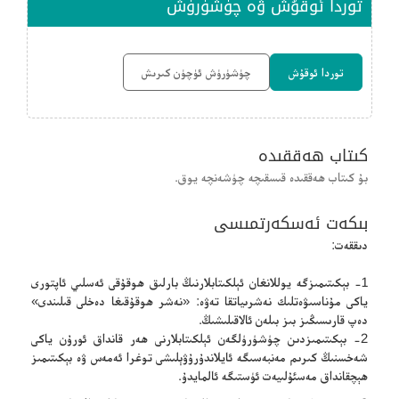
توردا ئوقۇش ۋە چۈشۈرۈش
توردا ئوقۇش
چۈشۈرۈش ئۈچۈن كىرىش
كىتاب ھەققىدە
بۇ كىتاب ھەققىدە قىسقىچە چۈشەنچە يوق.
بىكەت ئەسكەرتمىسى
دىققەت:
1- بېكىتىمىزگە يوللانغان ئېلكىتابلارنىڭ بارلىق ھوقۇقى ئەسلىي ئاپتورى
ياكى مۇناسىۋەتلىك نەشرىياتقا تەۋە: «نەشر ھوقۇقىغا دەخلى قىلىندى»
دەپ قارىسىڭىز بىز بىلەن ئالاقىلىشىڭ.
2- بېكىتىمىزدىن چۈشۈرۈلگەن ئېلكىتابلارنى ھەر قانداق ئورۇن ياكى
شەخسنىڭ كىرىم مەنبەسىگە ئايلاندۇرۇۋېلىشى توغرا ئەمەس ۋە بېكىتىمىز
ھېچقانداق مەسئۇلىيەت ئۈستىگە ئالمايدۇ.