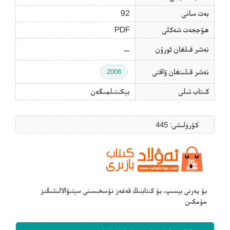
بەت سانى
92
ھۆججەت شەكلى
PDF
نەشر قىلغان ئورۇن
—
نەشر قىلىنغان ۋاقتى
2008
كىتاب تىلى
بېكىتىلمىگەن
كۆرۈلىشى: 445
بۇ يەرنى بېسىپ، بۇ كىتابنىڭ قەغەز نۇسخىسىنى سېتىۋالالىشىڭىز
مۇمكىن