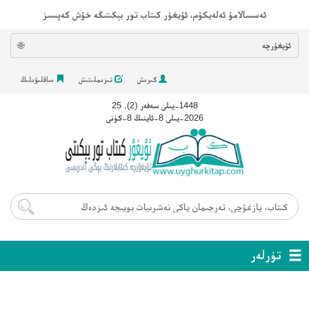
ئەسسالامۇ ئەلەيكۇم، ئۇيغۇر كىتاب تور بېكىتىگە خۇش كەپسىز
ئۇيغۇرچە
🌐
كىرىش
تىزىملىتىش
ساقلىۋىلىڭ
1448-يىلى سەفەر (2), 25
2026-يىلى 8-ئاينىڭ 8-كۈنى
تۈرلەر