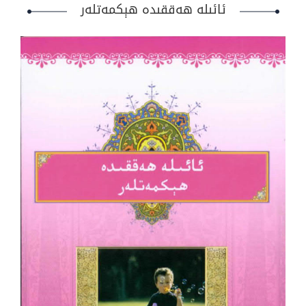
ئائىلە ھەققىدە ھېكمەتلەر