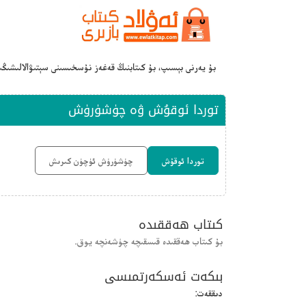
بۇ يەرنى بېسىپ، بۇ كىتابنىڭ قەغەز نۇسخىسىنى سېتىۋالالىشىڭ
توردا ئوقۇش ۋە چۈشۈرۈش
توردا ئوقۇش
چۈشۈرۈش ئۈچۈن كىرىش
كىتاب ھەققىدە
بۇ كىتاب ھەققىدە قىسقىچە چۈشەنچە يوق.
بىكەت ئەسكەرتمىسى
دىققەت: