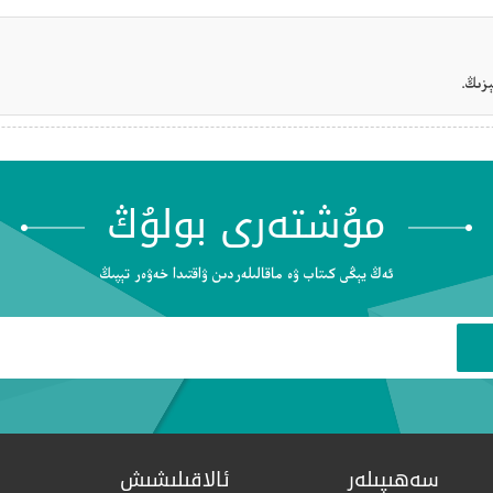
زىڭ.
مۇشتەرى بولۇڭ
ئەڭ يېڭى كىتاب ۋە ماقالىلەردىن ۋاقتىدا خەۋەر تېپىڭ
سەھىپىلەر
ئالاقىلىشىش