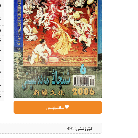
ت
ت
ت
ك
ب
ھ
ن
ن
ك
ساقلىۋېلىش
كۆرۈلىشى: 491