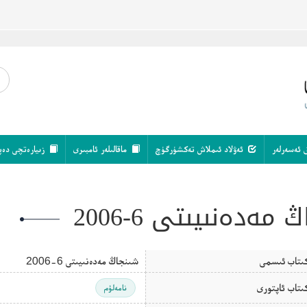
 ئەسەرلەر
ئەۋلاد ئىملاش تەكشۈرگۈچ
ماقالىلەر ئامبىرى
زىيارەتچى دەپ
مەدەنىيىتى 6-2006
ىتاب ئىسمى
شىنجاڭ مەدەنىيىتى 6-2006
ىتاب ئاپتورى
نامەلۇم