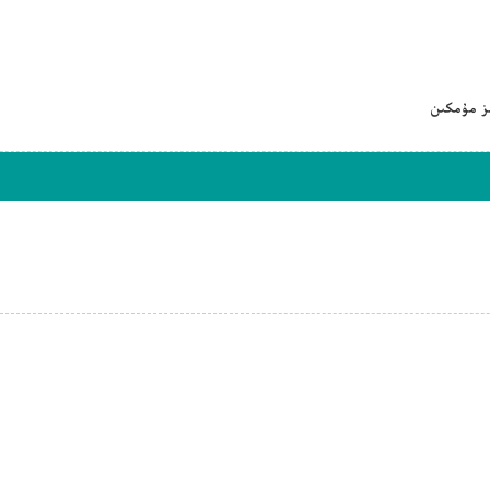
ىز مۇمكىن