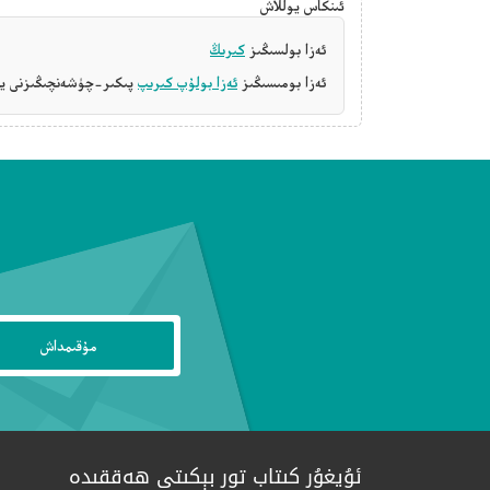
ئىنكاس يوللاش
ئەزا بولسىڭىز
كىرىڭ
ئەزا بومىسىڭىز
ئەزا بولۇپ كىرىپ
پىكىر-چۈشەنچىڭىزنى يې
ئۇيغۇر كىتاب تور بېكىتى ھەققىدە