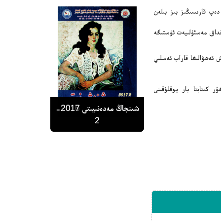
دەپ قارىسىڭىز بىز بىلەن
نداق مەسئۇلىيەت ئۈستىگە
 ئەھۋالىغا قاراپ ئەسلىي
ر كىتابتا بار يوقلۇقىنى
شىنجاڭ مەدەنىيىتى 1989-
شىنجاڭ مەدەنىيىتى 2015-
شىنجاڭ مەدەنىيىتى 2016-
شىنجاڭ مەدەنىيىتى 2016-
شىنجاڭ مەدەنىيىتى 2017-
6
2
2
1
1