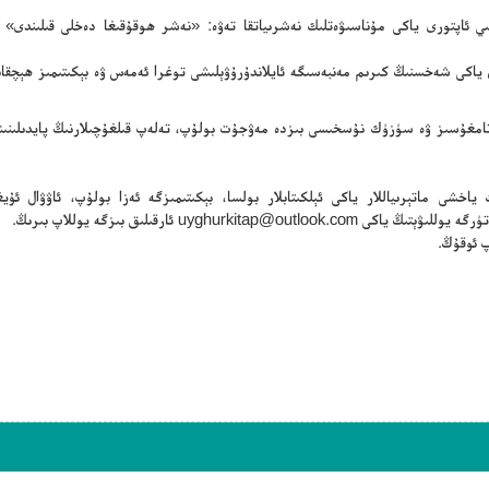
سلىي ئاپتورى ياكى مۇناسىۋەتلىك نەشرىياتقا تەۋە: «نەشر ھوقۇقىغا دەخلى قىلىندى» 
ن ياكى شەخسنىڭ كىرىم مەنبەسىگە ئايلاندۇرۇۋېلىشى توغرا ئەمەس ۋە بېكىتىمىز ھېچقا
ڭ تامغۇسىز ۋە سۈزۈك نۇسخىسى بىزدە مەۋجۇت بولۇپ، تەلەپ قىلغۇچىلارنىڭ پايدىلىنىش
ياخشى ماتېرىياللار ياكى ئېلكىتابلار بولسا، بېكىتىمىزگە ئەزا بولۇپ، ئاۋۋال ئۇيغۇ
تۈرگە يوللىۋېتىڭ ياكى
uyghurkitap@outlook.com
ئارقىلىق بىزگە يوللاپ بىرىڭ.