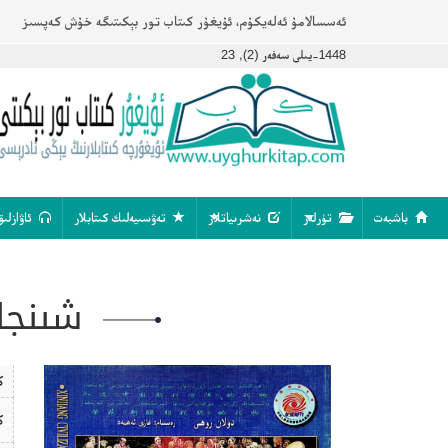
ئەسسالامۇ ئەلەيكۇم، ئۇيغۇر كىتاب تور بېكىتىگە خۇش كەپسىز
1448-يىلى سەفەر (2), 23
باشبەت
تۈرلەر
نەشرىياتلار
تەۋسىيەلىك كىتابلار
ئاۋازلىق
شىنجاڭ 
ك
ك