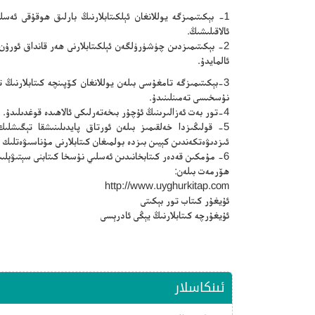
1- بېكىتىمىزگە يوللانغان ئېلكىتابلارنىڭ بارلىق ھوقۇقى ئە
ئالاقىلىشىڭ.
2- بېكىتىمىزدىن چۈشۈرۈلگەن ئېلكىتابلارنى ھەر قانداق ئورۇ
ئالمايدۇ.
3-بېكىتىمىزگە تامغۇسى بىلەن يوللانغان كۆپىنچە كىتابلارنى
نۇسخىسى تەمىنلىنىدۇ.
4-تور بەت ئەزالىرىنىڭ ئۇچۇر بىخەتەرلىكى ئالاھىدە قوغدىلىدۇ.
5- قولىڭىزدا خەلقىمىز بىلەن ئورتاق پايدىلىنىشقا تېگىشلىك 
ئىزدىۋەتكەندىن كېيىن بىزدە بولمىغان كىتابلارنى مۇناسىۋەتلىك 
6- مۇمكىن قەدەر كىتابخانىدىن ئەسلىي نۇسخا كىتابنى سېتىۋېلىپ ئوقۇڭ.
ھۆرمەت بىلەن:
http://www.uyghurkitap.com
ئۇيغۇر كىتاب تور بېكىتى
ئۇيغۇرچە كىتابلارنىڭ يېڭى ئادرېسى
ئىنكاسلار