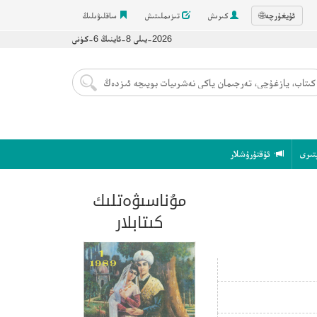
ئۇيغۇرچە
🌐
كىرىش
تىزىملىتىش
ساقلىۋىلىڭ
2026-يىلى 8-ئاينىڭ 6-كۈنى
تىرى
ئۇقتۇرۇشلار
مۇناسىۋەتلىك
كىتابلار