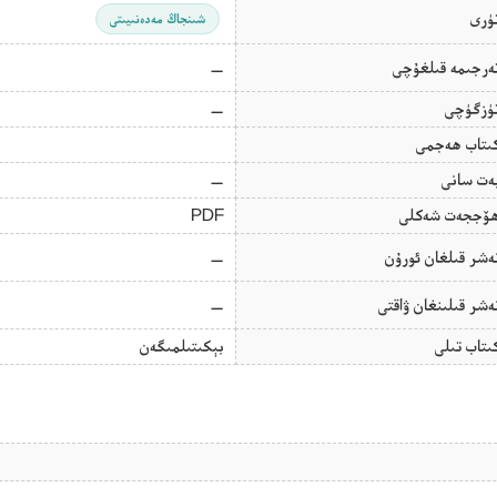
ۈرى
شىنجاڭ مەدەنىيىتى
ەرجىمە قىلغۇچى
—
ۈزگۈچى
—
ىتاب ھەجمى
ەت سانى
—
ۆججەت شەكلى
PDF
ەشر قىلغان ئورۇن
—
ەشر قىلىنغان ۋاقتى
—
ىتاب تىلى
بېكىتىلمىگەن