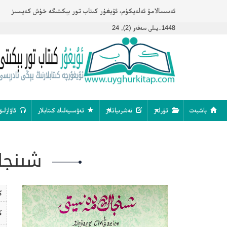
ئەسسالامۇ ئەلەيكۇم، ئۇيغۇر كىتاب تور بېكىتىگە خۇش كەپسىز
1448-يىلى سەفەر (2), 24
باشبەت
تۈرلەر
نەشرىياتلار
تەۋسىيەلىك كىتابلار
ئاۋازلىق
شىنجاڭ 
ك
ك