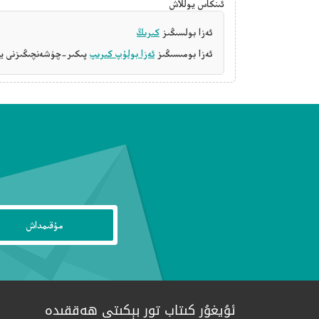
ئىنكاس يوللاش
ئەزا بولسىڭىز
كىرىڭ
ئەزا بومىسىڭىز
ئەزا بولۇپ كىرىپ
پىكىر-چۈشەنچىڭىزنى يې
ئۇيغۇر كىتاب تور بېكىتى ھەققىدە