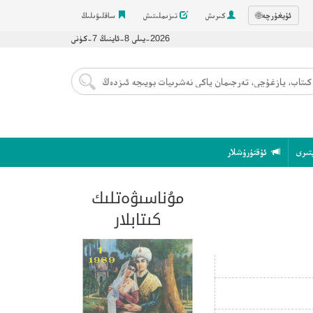
ئۇيغۇرچە
🌐
كىرىش
تىزىملىتىش
ساقلىۋىلىڭ
2026-يىلى 8-ئاينىڭ 7-كۈنى
تىرى
ئۇقتۇرۇشلار
مۇناسىۋەتلىك
كىتابلار