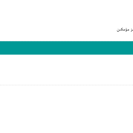
ىز مۇمكىن