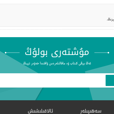
زىڭ.
مۇشتەرى بولۇڭ
ئەڭ يېڭى كىتاب ۋە ماقالىلەردىن ۋاقتىدا خەۋەر تېپىڭ
سەھىپىلەر
ئالاقىلىشىش