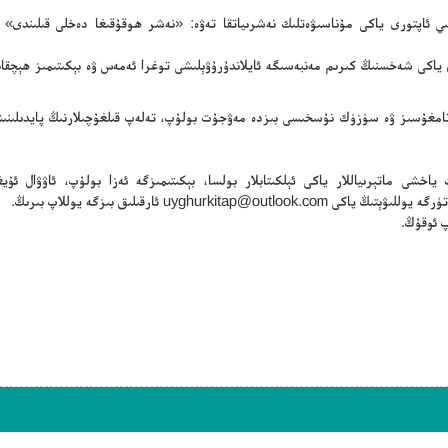
سلىي ئاپتورى ياكى مۇناسىۋەتلىك نەشرىياتقا تەۋە: «نەشر ھوقۇقىغا دەخلى قىلىندى» 
ن ياكى شەخسنىڭ كىرىم مەنبەسىگە ئايلاندۇرۇۋېلىشى توغرا ئەمەس ۋە بېكىتىمىز ھېچقا
ڭ تامغۇسىز ۋە سۈزۈك نۇسخىسى بىزدە مەۋجۇت بولۇپ، تەلەپ قىلغۇچىلارنىڭ پايدىلىنىش
ياخشى ماتېرىياللار ياكى ئېلكىتابلار بولسا، بېكىتىمىزگە ئەزا بولۇپ، ئاۋۋال ئۇيغۇ
تۈرگە يوللىۋېتىڭ ياكى
uyghurkitap@outlook.com
ئارقىلىق بىزگە يوللاپ بىرىڭ.