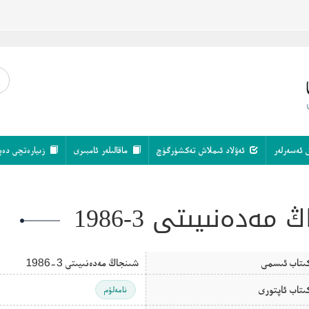
 ئەسەرلەر
ئەۋلاد ئىملاش تەكشۈرگۈچ
ماقالىلەر ئامبىرى
زىيارەتچى دەپ
مەدەنىيىتى 3-1986
ىتاب ئىسمى
شىنجاڭ مەدەنىيىتى 3-1986
ىتاب ئاپتورى
نامەلۇم