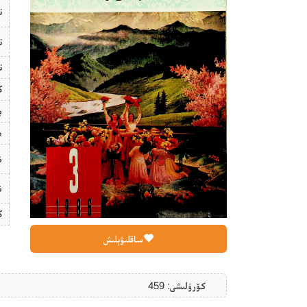
ت
ت
ت
ك
ب
ھ
ن
ن
ك
ساقلىۋېلىش
كۆرۈلىشى: 459