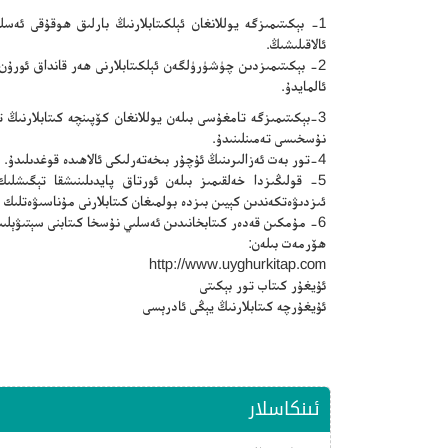
1- بېكىتىمىزگە يوللانغان ئېلكىتابلارنىڭ بارلىق ھوقۇقى ئە
ئالاقىلىشىڭ.
2- بېكىتىمىزدىن چۈشۈرۈلگەن ئېلكىتابلارنى ھەر قانداق ئورۇ
ئالمايدۇ.
3-بېكىتىمىزگە تامغۇسى بىلەن يوللانغان كۆپىنچە كىتابلارنى
نۇسخىسى تەمىنلىنىدۇ.
4-تور بەت ئەزالىرىنىڭ ئۇچۇر بىخەتەرلىكى ئالاھىدە قوغدىلىدۇ.
5- قولىڭىزدا خەلقىمىز بىلەن ئورتاق پايدىلىنىشقا تېگىشلىك 
ئىزدىۋەتكەندىن كېيىن بىزدە بولمىغان كىتابلارنى مۇناسىۋەتلىك 
6- مۇمكىن قەدەر كىتابخانىدىن ئەسلىي نۇسخا كىتابنى سېتىۋېلىپ ئوقۇڭ.
ھۆرمەت بىلەن:
http://www.uyghurkitap.com
ئۇيغۇر كىتاب تور بېكىتى
ئۇيغۇرچە كىتابلارنىڭ يېڭى ئادرېسى
ئىنكاسلار