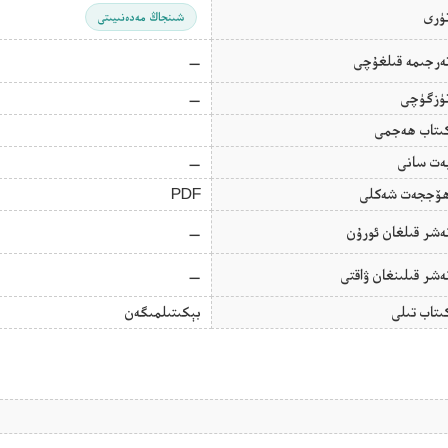
ۈرى
شىنجاڭ مەدەنىيىتى
ەرجىمە قىلغۇچى
—
ۈزگۈچى
—
ىتاب ھەجمى
ەت سانى
—
ۆججەت شەكلى
PDF
ەشر قىلغان ئورۇن
—
ەشر قىلىنغان ۋاقتى
—
ىتاب تىلى
بېكىتىلمىگەن