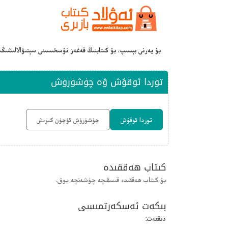
بۇ يەرنى بېسىپ، بۇ كىتابنىڭ قەغەز نۇسخىسىنى سېتىۋالالىشىڭ
توردا ئوقۇش ۋە چۈشۈرۈش
توردا ئوقۇش
چۈشۈرۈش ئۈچۈن كىرىش
كىتاب ھەققىدە
بۇ كىتاب ھەققىدە قىسقىچە چۈشەنچە يوق.
بىكەت ئەسكەرتمىسى
دىققەت: