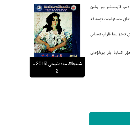
دەپ قارىسىڭىز بىز بىلەن
نداق مەسئۇلىيەت ئۈستىگە
 ئەھۋالىغا قاراپ ئەسلىي
ر كىتابتا بار يوقلۇقىنى
شىنجاڭ مەدەنىيىتى 1989-
شىنجاڭ مەدەنىيىتى 2015-
شىنجاڭ مەدەنىيىتى 2016-
شىنجاڭ مەدەنىيىتى 2016-
شىنجاڭ مەدەنىيىتى 2017-
6
2
2
1
1