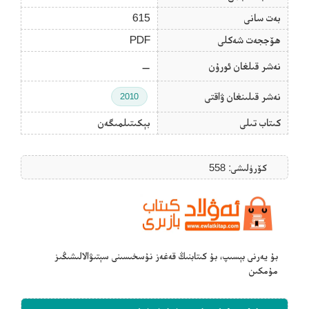
بەت سانى
615
ھۆججەت شەكلى
PDF
نەشر قىلغان ئورۇن
—
نەشر قىلىنغان ۋاقتى
2010
كىتاب تىلى
بېكىتىلمىگەن
كۆرۈلىشى: 558
بۇ يەرنى بېسىپ، بۇ كىتابنىڭ قەغەز نۇسخىسىنى سېتىۋالالىشىڭىز
مۇمكىن