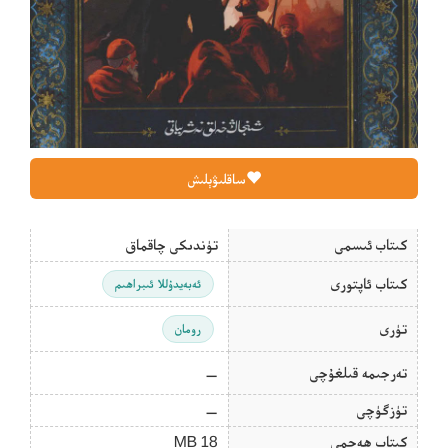
ساقلىۋېلىش
كىتاب ئىسمى
تۈندىكى چاقماق
كىتاب ئاپتورى
ئەبەيدۇللا ئىبراھىم
تۈرى
رومان
تەرجىمە قىلغۇچى
—
تۈزگۈچى
—
كىتاب ھەجمى
18 MB