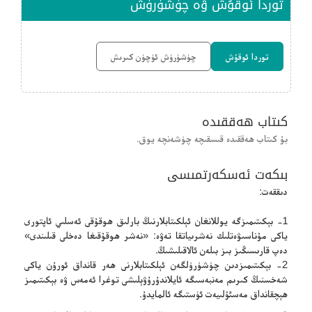
توردا ئوقۇش ۋە چۈشۈرۈش
توردا ئوقۇش
چۈشۈرۈش ئۈچۈن كىرىش
كىتاب ھەققىدە
بۇ كىتاب ھەققىدە قىسقىچە چۈشەنچە يوق.
بىكەت ئەسكەرتمىسى
دىققەت:
1- بېكىتىمىزگە يوللانغان ئېلكىتابلارنىڭ بارلىق ھوقۇقى ئەسلىي ئاپتورى
ياكى مۇناسىۋەتلىك نەشرىياتقا تەۋە: «نەشر ھوقۇقىغا دەخلى قىلىندى»
دەپ قارىسىڭىز بىز بىلەن ئالاقىلىشىڭ.
2- بېكىتىمىزدىن چۈشۈرۈلگەن ئېلكىتابلارنى ھەر قانداق ئورۇن ياكى
شەخسنىڭ كىرىم مەنبەسىگە ئايلاندۇرۇۋېلىشى توغرا ئەمەس ۋە بېكىتىمىز
ھېچقانداق مەسئۇلىيەت ئۈستىگە ئالمايدۇ.