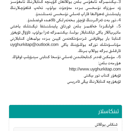
3-بېكىتىمىزگە تامغۇسى بىلەن يوللانغان كۆپىنچە كىتابلارنىڭ تامغۇسىز
ۋە سۈزۈك نۇسخىسى بىزدە مەۋجۇت بولۇپ، تەلەپ قىلغۇچىلارنىڭ
پايدىلىنىش ئەھۋالىغا قاراپ ئەسلىي نۇسخىسى تەمىنلىنىدۇ.
4-تور بەت ئەزالىرىنىڭ ئۇچۇر بىخەتەرلىكى ئالاھىدە قوغدىلىدۇ.
5- قولىڭىزدا خەلقىمىز بىلەن ئورتاق پايدىلىنىشقا تېگىشلىك ياخشى
ماتېرىياللار ياكى ئېلكىتابلار بولسا، بېكىتىمىزگە ئەزا بولۇپ، ئاۋۋال ئۇيغۇر
كىتابتا بار يوقلۇقىنى ئىزدىۋەتكەندىن كېيىن بىزدە بولمىغان كىتابلارنى
مۇناسىۋەتلىك تۈرگە يوللىۋېتىڭ ياكى
uyghurkitap@outlook.com
ئارقىلىق بىزگە يوللاپ بىرىڭ.
6- مۇمكىن قەدەر كىتابخانىدىن ئەسلىي نۇسخا كىتابنى سېتىۋېلىپ ئوقۇڭ.
ھۆرمەت بىلەن:
http://www.uyghurkitap.com
ئۇيغۇر كىتاب تور بېكىتى
ئۇيغۇرچە كىتابلارنىڭ يېڭى ئادرېسى
ئىنكاسلار
ئىنكاس يوللاش