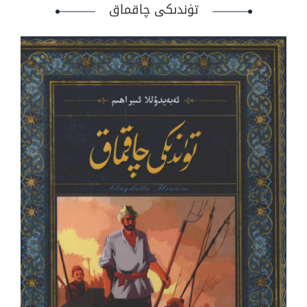
تۈندىكى چاقماق