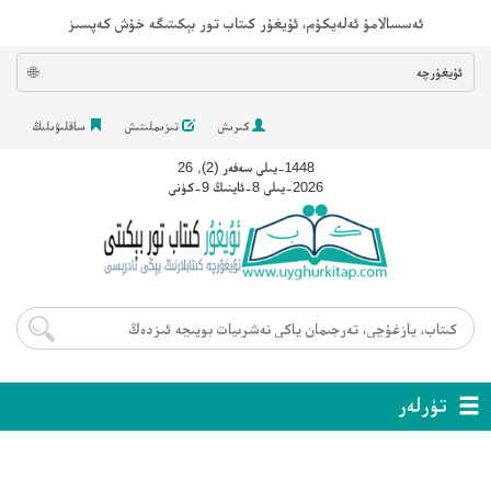
ئەسسالامۇ ئەلەيكۇم، ئۇيغۇر كىتاب تور بېكىتىگە خۇش كەپسىز
ئۇيغۇرچە
🌐
كىرىش
تىزىملىتىش
ساقلىۋىلىڭ
1448-يىلى سەفەر (2), 26
2026-يىلى 8-ئاينىڭ 9-كۈنى
تۈرلەر