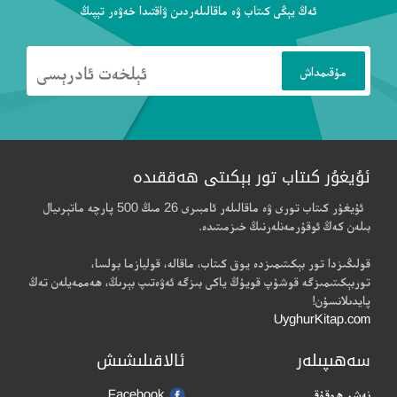
ئەڭ يېڭى كىتاب ۋە ماقالىلەردىن ۋاقتىدا خەۋەر تېپىڭ
ئۇيغۇر كىتاب تور بېكىتى ھەققىدە
ئۇيغۇر كىتاب تورى ۋە ماقالىلەر ئامبىرى 26 مىڭ 500 پارچە ماتېرىيال
بىلەن كەڭ ئوقۇرمەنلەرنىڭ خىزمىتىدە.
قولىڭىزدا تور بېكىتىمىزدە يوق كىتاب، ماقالە، قوليازما بولسا،
توربېكىتىمىزگە قوشۇپ قويۇڭ ياكى بىزگە ئەۋەتىپ بېرىڭ، ھەممەيلەن تەڭ
پايدىلانسۇن!
UyghurKitap.com
سەھىپىلەر
ئالاقىلىشىش
نەشر ھوقۇقى
Facebook