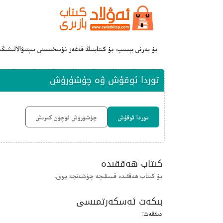
بۇ يەرنى بېسىپ، بۇ كىتابنىڭ قەغەز نۇسخىسىنى سېتىۋالالىشىڭ
توردا ئوقۇش ۋە چۈشۈرۈش
توردا ئوقۇش
چۈشۈرۈش ئۈچۈن كىرىش
كىتاب ھەققىدە
بۇ كىتاب ھەققىدە قىسقىچە چۈشەنچە يوق.
بىكەت ئەسكەرتمىسى
دىققەت: