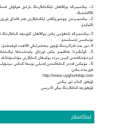
1- بېكىتىمىزگە يوللانغان ئېلكىتابلارنىڭ بارلىق ھوقۇقى ئە
ئالاقىلىشىڭ.
2- بېكىتىمىزدىن چۈشۈرۈلگەن ئېلكىتابلارنى ھەر قانداق ئورۇ
ئالمايدۇ.
3-بېكىتىمىزگە تامغۇسى بىلەن يوللانغان كۆپىنچە كىتابلارنى
نۇسخىسى تەمىنلىنىدۇ.
4-تور بەت ئەزالىرىنىڭ ئۇچۇر بىخەتەرلىكى ئالاھىدە قوغدىلىدۇ.
5- قولىڭىزدا خەلقىمىز بىلەن ئورتاق پايدىلىنىشقا تېگىشلىك 
ئىزدىۋەتكەندىن كېيىن بىزدە بولمىغان كىتابلارنى مۇناسىۋەتلىك 
6- مۇمكىن قەدەر كىتابخانىدىن ئەسلىي نۇسخا كىتابنى سېتىۋېلىپ ئوقۇڭ.
ھۆرمەت بىلەن:
http://www.uyghurkitap.com
ئۇيغۇر كىتاب تور بېكىتى
ئۇيغۇرچە كىتابلارنىڭ يېڭى ئادرېسى
ئىنكاسلار