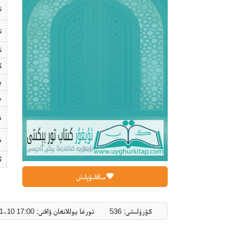
ت
ت
ت
ك
ب
ھ
ن
ن
ك
ساقلىۋېلىش
كۆرۈلىشى: 536
تورغا يوللانغان ۋاقتى: ‎2020-01-10 17:00