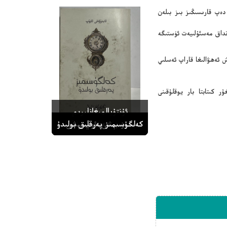
دەپ قارىسىڭىز بىز بىلەن
نداق مەسئۇلىيەت ئۈستىگە
 ئەھۋالىغا قاراپ ئەسلىي
ر كىتابتا بار يوقلۇقىنى
ئۇنتۇيالمىغانلىرىم
ھەدىيە
-ئەزىزانە قەشقەر (2 )
ئەل نەزىرىدە خوتەن
سۆز بېشى-ئوي بېشى
كەلگۈسىمىز پەرقلىق بولىدۇ