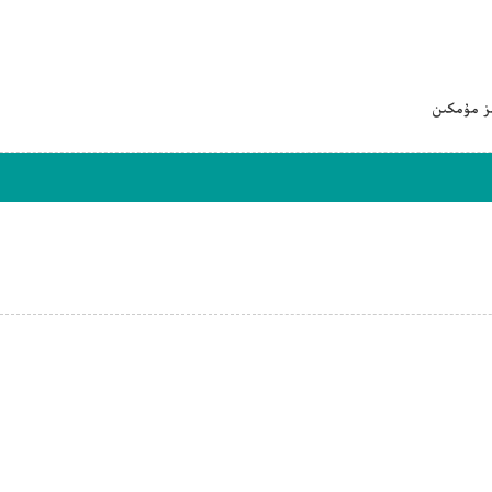
ىز مۇمكىن