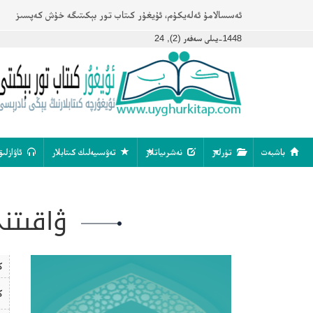
ئەسسالامۇ ئەلەيكۇم، ئۇيغۇر كىتاب تور بېكىتىگە خۇش كەپسىز
1448-يىلى سەفەر (2), 24
باشبەت
تۈرلەر
نەشرىياتلار
تەۋسىيەلىك كىتابلار
ئاۋازلىق
ۋاقىتن
ك
ك