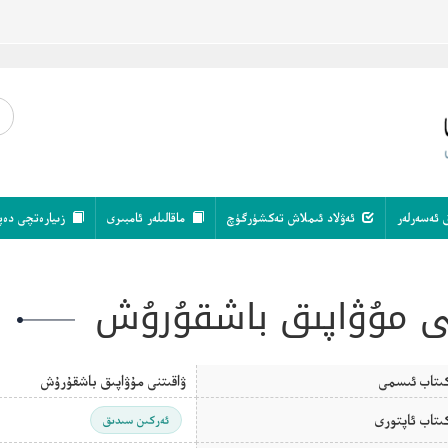
 ئەسەرلەر
ئەۋلاد ئىملاش تەكشۈرگۈچ
ماقالىلەر ئامبىرى
زىيارەتچى دەپ
ى مۇۋاپىق باشقۇرۇش
ىتاب ئىسمى
ۋاقىتنى مۇۋاپىق باشقۇرۇش
ىتاب ئاپتورى
ئەركىن سىدىق