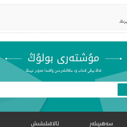
زىڭ.
مۇشتەرى بولۇڭ
ئەڭ يېڭى كىتاب ۋە ماقالىلەردىن ۋاقتىدا خەۋەر تېپىڭ
سەھىپىلەر
ئالاقىلىشىش