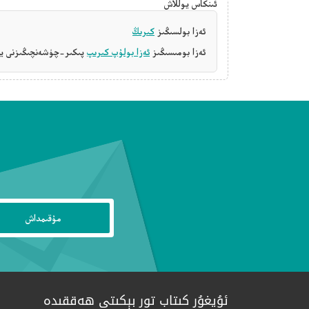
ئىنكاس يوللاش
ئەزا بولسىڭىز
كىرىڭ
ئەزا بومىسىڭىز
ئەزا بولۇپ كىرىپ
پىكىر-چۈشەنچىڭىزنى يې
ئۇيغۇر كىتاب تور بېكىتى ھەققىدە