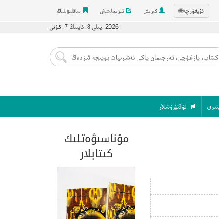
ئۇيغۇرچە
🌐
كىرىش
تىزىملىتىش
ساقلىۋىلىڭ
2026-يىلى 8-ئاينىڭ 7-كۈنى
تىرى
ئۇقتۇرۇشلار
مۇناسىۋەتلىك
كىتابلار