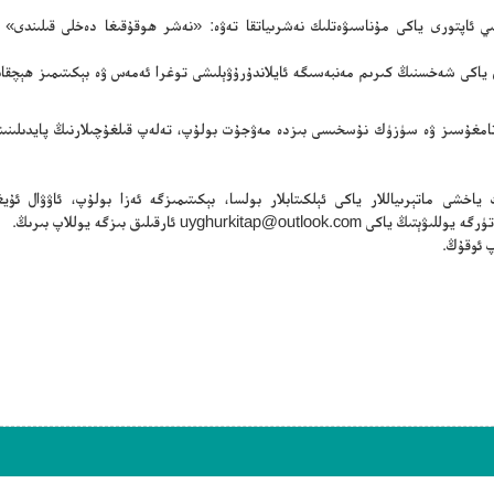
سلىي ئاپتورى ياكى مۇناسىۋەتلىك نەشرىياتقا تەۋە: «نەشر ھوقۇقىغا دەخلى قىلىندى» 
ن ياكى شەخسنىڭ كىرىم مەنبەسىگە ئايلاندۇرۇۋېلىشى توغرا ئەمەس ۋە بېكىتىمىز ھېچقا
ڭ تامغۇسىز ۋە سۈزۈك نۇسخىسى بىزدە مەۋجۇت بولۇپ، تەلەپ قىلغۇچىلارنىڭ پايدىلىنىش
ياخشى ماتېرىياللار ياكى ئېلكىتابلار بولسا، بېكىتىمىزگە ئەزا بولۇپ، ئاۋۋال ئۇيغۇ
تۈرگە يوللىۋېتىڭ ياكى
uyghurkitap@outlook.com
ئارقىلىق بىزگە يوللاپ بىرىڭ.