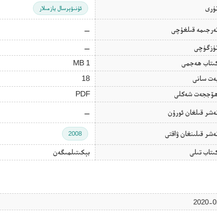
ۈرى
ئۇنىۋېرسال يازمىلار
ەرجىمە قىلغۇچى
—
ۈزگۈچى
—
ىتاب ھەجمى
1 MB
ەت سانى
18
ۆججەت شەكلى
PDF
ەشر قىلغان ئورۇن
—
ەشر قىلىنغان ۋاقتى
2008
ىتاب تىلى
بېكىتىلمىگەن