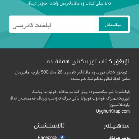
ئەڭ يېڭى كىتاب ۋە ماقالىلەردىن ۋاقتىدا خەۋەر تېپىڭ
ئۇيغۇر كىتاب تور بېكىتى ھەققىدە
ئۇيغۇر كىتاب تورى ۋە ماقالىلەر ئامبىرى 26 مىڭ 500 پارچە ماتېرىيال
بىلەن كەڭ ئوقۇرمەنلەرنىڭ خىزمىتىدە.
قولىڭىزدا تور بېكىتىمىزدە يوق كىتاب، ماقالە، قوليازما بولسا،
توربېكىتىمىزگە قوشۇپ قويۇڭ ياكى بىزگە ئەۋەتىپ بېرىڭ، ھەممەيلەن تەڭ
پايدىلانسۇن!
UyghurKitap.com
سەھىپىلەر
ئالاقىلىشىش
نەشر ھوقۇقى
Facebook