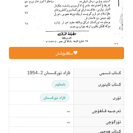
ساقلىۋېلىش
كىتاب ئىسمى
ئازاد تۈركىستان 2-1954
كىتاب ئاپتورى
نامەلۇم
تۈرى
ئازاد تۈركىستان
تەرجىمە قىلغۇچى
—
تۈزگۈچى
—
كىتاب ھەجمى