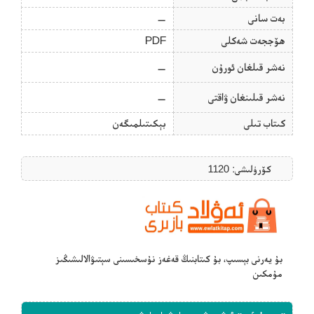
بەت سانى
—
ھۆججەت شەكلى
PDF
نەشر قىلغان ئورۇن
—
نەشر قىلىنغان ۋاقتى
—
كىتاب تىلى
بېكىتىلمىگەن
كۆرۈلىشى: 1120
بۇ يەرنى بېسىپ، بۇ كىتابنىڭ قەغەز نۇسخىسىنى سېتىۋالالىشىڭىز
مۇمكىن