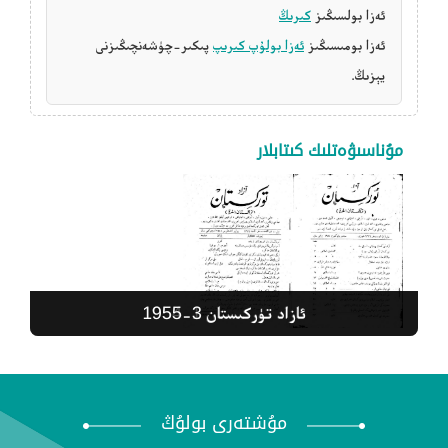
ئەزا بولسىڭىز
كىرىڭ
ئەزا بومىسىڭىز
ئەزا بولۇپ كىرىپ
پىكىر-چۈشەنچىڭىزنى
يېزىڭ.
مۇناسىۋەتلىك كىتابلار
ئازاد تۈركىستان 3-1955
ئازاد تۈركىستان 1-1954
مۇشتەرى بولۇڭ