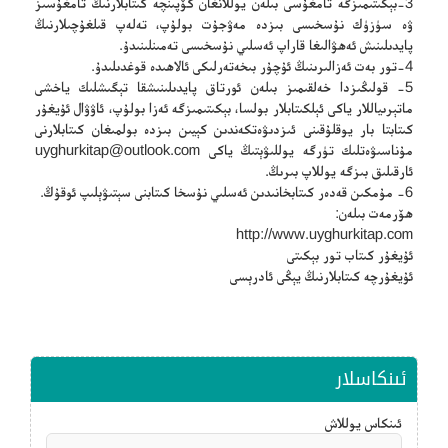
3-بېكىتىمىزگە تامغۇسى بىلەن يوللانغان كۆپىنچە كىتابلارنىڭ تامغۇسىز
ۋە سۈزۈك نۇسخىسى بىزدە مەۋجۇت بولۇپ، تەلەپ قىلغۇچىلارنىڭ
پايدىلىنىش ئەھۋالىغا قاراپ ئەسلىي نۇسخىسى تەمىنلىنىدۇ.
4-تور بەت ئەزالىرىنىڭ ئۇچۇر بىخەتەرلىكى ئالاھىدە قوغدىلىدۇ.
5- قولىڭىزدا خەلقىمىز بىلەن ئورتاق پايدىلىنىشقا تېگىشلىك ياخشى
ماتېرىياللار ياكى ئېلكىتابلار بولسا، بېكىتىمىزگە ئەزا بولۇپ، ئاۋۋال ئۇيغۇر
كىتابتا بار يوقلۇقىنى ئىزدىۋەتكەندىن كېيىن بىزدە بولمىغان كىتابلارنى
مۇناسىۋەتلىك تۈرگە يوللىۋېتىڭ ياكى
uyghurkitap@outlook.com
ئارقىلىق بىزگە يوللاپ بىرىڭ.
6- مۇمكىن قەدەر كىتابخانىدىن ئەسلىي نۇسخا كىتابنى سېتىۋېلىپ ئوقۇڭ.
ھۆرمەت بىلەن:
http://www.uyghurkitap.com
ئۇيغۇر كىتاب تور بېكىتى
ئۇيغۇرچە كىتابلارنىڭ يېڭى ئادرېسى
ئىنكاسلار
ئىنكاس يوللاش