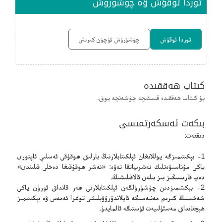
توردا ئوقۇش ۋە چۈشۈرۈش
توردا ئوقۇش
چۈشۈرۈش ئۈچۈن كىرىش
كىتاب ھەققىدە
بۇ كىتاب ھەققىدە قىسقىچە چۈشەنچە يوق.
بىكەت ئەسكەرتمىسى
دىققەت:
1- بېكىتىمىزگە يوللانغان ئېلكىتابلارنىڭ بارلىق ھوقۇقى ئەسلىي ئاپتورى
ياكى مۇناسىۋەتلىك نەشرىياتقا تەۋە: «نەشر ھوقۇقىغا دەخلى قىلىندى»
دەپ قارىسىڭىز بىز بىلەن ئالاقىلىشىڭ.
2- بېكىتىمىزدىن چۈشۈرۈلگەن ئېلكىتابلارنى ھەر قانداق ئورۇن ياكى
شەخسنىڭ كىرىم مەنبەسىگە ئايلاندۇرۇۋېلىشى توغرا ئەمەس ۋە بېكىتىمىز
ھېچقانداق مەسئۇلىيەت ئۈستىگە ئالمايدۇ.