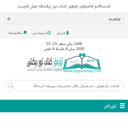
ئەسسالامۇ ئەلەيكۇم، ئۇيغۇر كىتاب تور بېكىتىگە خۇش كەپسىز
ئۇيغۇرچە
🌐
كىرىش
تىزىملىتىش
ساقلىۋىلىڭ
1448-يىلى سەفەر (2), 23
2026-يىلى 8-ئاينىڭ 6-كۈنى
تۈرلەر