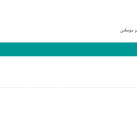
ىز مۇمكىن