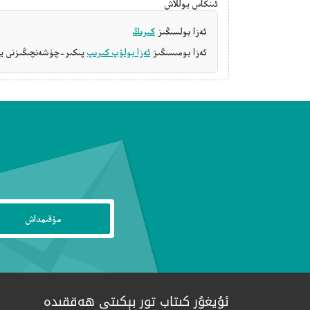
ئىنكاس يوللاش
ئەزا بولسىڭىز
كىرىڭ
ئەزا بومىسىڭىز
ئەزا بولۇپ كىرىپ
پىكىر-چۈشەنچىڭىزنى يې
ئۇيغۇر كىتاب تور بېكىتى ھەققىدە