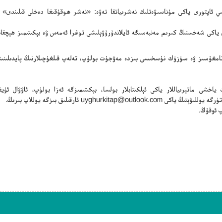
سلىي ئاپتورى ياكى مۇناسىۋەتلىك نەشرىياتقا تەۋە: «نەشر ھوقۇقىغا دەخلى قىلىندى» 
ن ياكى شەخسنىڭ كىرىم مەنبەسىگە ئايلاندۇرۇۋېلىشى توغرا ئەمەس ۋە بېكىتىمىز ھېچقا
ڭ تامغۇسىز ۋە سۈزۈك نۇسخىسى بىزدە مەۋجۇت بولۇپ، تەلەپ قىلغۇچىلارنىڭ پايدىلىنىش
ياخشى ماتېرىياللار ياكى ئېلكىتابلار بولسا، بېكىتىمىزگە ئەزا بولۇپ، ئاۋۋال ئۇيغۇ
تۈرگە يوللىۋېتىڭ ياكى
uyghurkitap@outlook.com
ئارقىلىق بىزگە يوللاپ بىرىڭ.