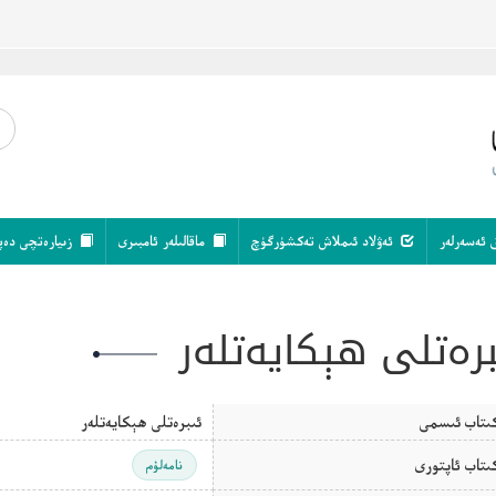
 ئەسەرلەر
ئەۋلاد ئىملاش تەكشۈرگۈچ
ماقالىلەر ئامبىرى
زىيارەتچى دەپ
برەتلى ھېكايەتلەر
ىتاب ئىسمى
ئىبرەتلى ھېكايەتلەر
ىتاب ئاپتورى
نامەلۇم