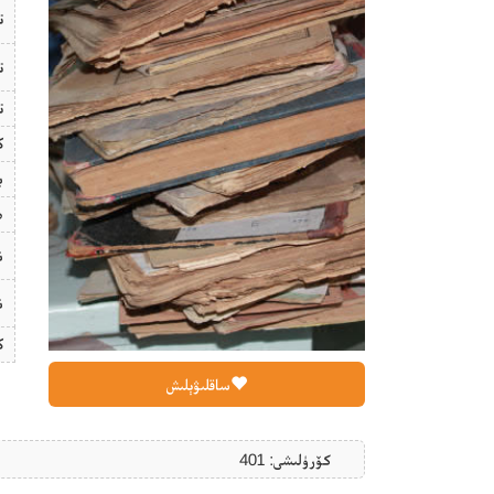
ت
ت
ت
ك
ب
ھ
ن
ن
ك
ساقلىۋېلىش
كۆرۈلىشى: 401