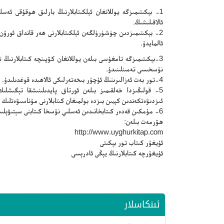
1- بېكىتىمىزگە يوللانغان ئېلكىتابلارنىڭ بارلىق ھوقۇقى ئە
ئالاقىلىشىڭ.
2- بېكىتىمىزدىن چۈشۈرۈلگەن ئېلكىتابلارنى ھەر قانداق ئورۇ
ئالمايدۇ.
3-بېكىتىمىزگە تامغۇسى بىلەن يوللانغان كۆپىنچە كىتابلارنى
نۇسخىسى تەمىنلىنىدۇ.
4-تور بەت ئەزالىرىنىڭ ئۇچۇر بىخەتەرلىكى ئالاھىدە قوغدىلىدۇ.
5- قولىڭىزدا خەلقىمىز بىلەن ئورتاق پايدىلىنىشقا تېگىشلىك 
ئىزدىۋەتكەندىن كېيىن بىزدە بولمىغان كىتابلارنى مۇناسىۋەتلىك 
6- مۇمكىن قەدەر كىتابخانىدىن ئەسلىي نۇسخا كىتابنى سېتىۋېلىپ ئوقۇڭ.
ھۆرمەت بىلەن:
http://www.uyghurkitap.com
ئۇيغۇر كىتاب تور بېكىتى
ئۇيغۇرچە كىتابلارنىڭ يېڭى ئادرېسى
ئىنكاسلار