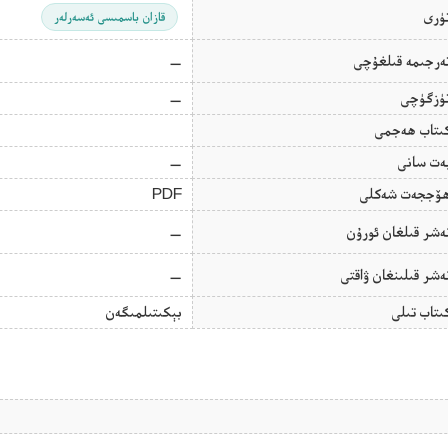
ۈرى
قازان باسمىسى ئەسەرلەر
ەرجىمە قىلغۇچى
—
ۈزگۈچى
—
ىتاب ھەجمى
ەت سانى
—
ۆججەت شەكلى
PDF
ەشر قىلغان ئورۇن
—
ەشر قىلىنغان ۋاقتى
—
ىتاب تىلى
بېكىتىلمىگەن