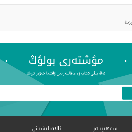
زىڭ.
مۇشتەرى بولۇڭ
ئەڭ يېڭى كىتاب ۋە ماقالىلەردىن ۋاقتىدا خەۋەر تېپىڭ
سەھىپىلەر
ئالاقىلىشىش