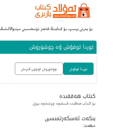
بۇ يەرنى بېسىپ، بۇ كىتابنىڭ قەغەز نۇسخىسىنى سېتىۋالالىشىڭ
توردا ئوقۇش ۋە چۈشۈرۈش
توردا ئوقۇش
چۈشۈرۈش ئۈچۈن كىرىش
كىتاب ھەققىدە
بۇ كىتاب ھەققىدە قىسقىچە چۈشەنچە يوق.
بىكەت ئەسكەرتمىسى
دىققەت: