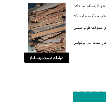
دەپ قارىسىڭىز بىز بىلەن
نداق مەسئۇلىيەت ئۈستىگە
 ئەھۋالىغا قاراپ ئەسلىي
ر كىتابتا بار يوقلۇقىنى
ئەرەبىييات
ئەرەبىي ئېلىپبە
مۇنتەزەم قىرائەت
رەسىملىك جۇغراپىيە
ئىبادات ئىسلامىيە-ناماز