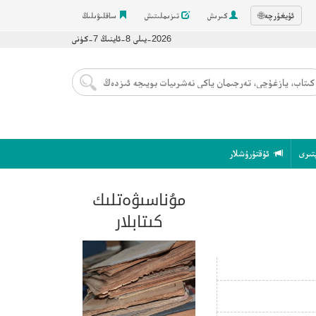
ئۇيغۇرچە
🌐
كىرىش
تىزىملىتىش
ساقلىۋىلىڭ
2026-يىلى 8-ئاينىڭ 7-كۈنى
تىرى
ئۇقتۇرۇشلار
مۇناسىۋەتلىك
كىتابلار