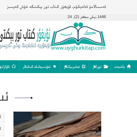
ئەسسالامۇ ئەلەيكۇم، ئۇيغۇر كىتاب تور بېكىتىگە خۇش كەپسىز
1448-يىلى سەفەر (2), 24
باشبەت
تۈرلەر
نەشرىياتلار
تەۋسىيەلىك كىتابلار
ئاۋازلىق
ئى
ك
ك