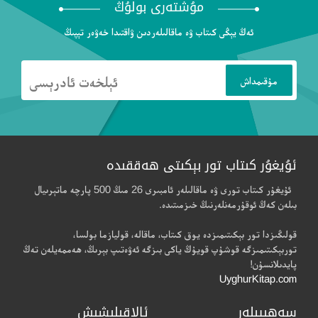
مۇشتەرى بولۇڭ
ئەڭ يېڭى كىتاب ۋە ماقالىلەردىن ۋاقتىدا خەۋەر تېپىڭ
ئۇيغۇر كىتاب تور بېكىتى ھەققىدە
ئۇيغۇر كىتاب تورى ۋە ماقالىلەر ئامبىرى 26 مىڭ 500 پارچە ماتېرىيال
بىلەن كەڭ ئوقۇرمەنلەرنىڭ خىزمىتىدە.
قولىڭىزدا تور بېكىتىمىزدە يوق كىتاب، ماقالە، قوليازما بولسا،
توربېكىتىمىزگە قوشۇپ قويۇڭ ياكى بىزگە ئەۋەتىپ بېرىڭ، ھەممەيلەن تەڭ
پايدىلانسۇن!
UyghurKitap.com
سەھىپىلەر
ئالاقىلىشىش