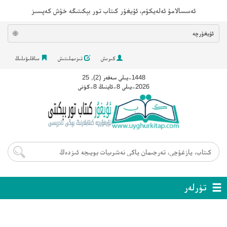
ئەسسالامۇ ئەلەيكۇم، ئۇيغۇر كىتاب تور بېكىتىگە خۇش كەپسىز
ئۇيغۇرچە
🌐
كىرىش
تىزىملىتىش
ساقلىۋىلىڭ
1448-يىلى سەفەر (2), 25
2026-يىلى 8-ئاينىڭ 8-كۈنى
تۈرلەر