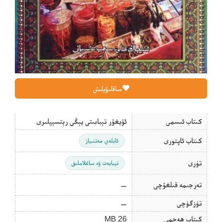
ساقلىۋېلىش
كىتاب ئىسمى
ئۇيغۇر تېبابىتى يېڭى رېتسېپلىرى
كىتاب ئاپتورى
ئابلەي مەتنىياز
تۈرى
تېبابەت ۋە ساغلاملىق
تەرجىمە قىلغۇچى
—
تۈزگۈچى
—
كىتاب ھەجمى
26 MB