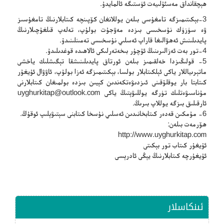
ھېچقانداق مەسئۇلىيەت ئۈستىگە ئالمايدۇ.
3-بېكىتىمىزگە تامغۇسى بىلەن يوللانغان كۆپىنچە كىتابلارنىڭ تامغۇسىز
ۋە سۈزۈك نۇسخىسى بىزدە مەۋجۇت بولۇپ، تەلەپ قىلغۇچىلارنىڭ
پايدىلىنىش ئەھۋالىغا قاراپ ئەسلىي نۇسخىسى تەمىنلىنىدۇ.
4-تور بەت ئەزالىرىنىڭ ئۇچۇر بىخەتەرلىكى ئالاھىدە قوغدىلىدۇ.
5- قولىڭىزدا خەلقىمىز بىلەن ئورتاق پايدىلىنىشقا تېگىشلىك ياخشى
ماتېرىياللار ياكى ئېلكىتابلار بولسا، بېكىتىمىزگە ئەزا بولۇپ، ئاۋۋال ئۇيغۇر
كىتابتا بار يوقلۇقىنى ئىزدىۋەتكەندىن كېيىن بىزدە بولمىغان كىتابلارنى
مۇناسىۋەتلىك تۈرگە يوللىۋېتىڭ ياكى
uyghurkitap@outlook.com
ئارقىلىق بىزگە يوللاپ بىرىڭ.
6- مۇمكىن قەدەر كىتابخانىدىن ئەسلىي نۇسخا كىتابنى سېتىۋېلىپ ئوقۇڭ.
ھۆرمەت بىلەن:
http://www.uyghurkitap.com
ئۇيغۇر كىتاب تور بېكىتى
ئۇيغۇرچە كىتابلارنىڭ يېڭى ئادرېسى
ئىنكاسلار