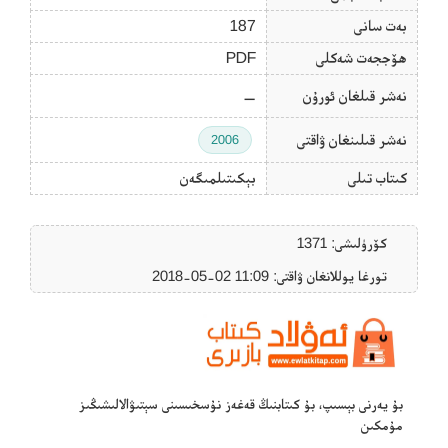
بەت سانى
187
ھۆججەت شەكلى
PDF
نەشر قىلغان ئورۇن
—
نەشر قىلىنغان ۋاقتى
2006
كىتاب تىلى
بېكىتىلمىگەن
كۆرۈلىشى: 1371
تورغا يوللانغان ۋاقتى: ‎2018-05-02 11:09
بۇ يەرنى بېسىپ، بۇ كىتابنىڭ قەغەز نۇسخىسىنى سېتىۋالالىشىڭىز
مۇمكىن