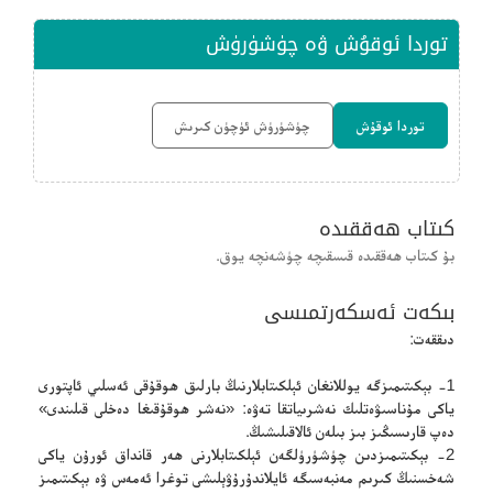
توردا ئوقۇش ۋە چۈشۈرۈش
توردا ئوقۇش
چۈشۈرۈش ئۈچۈن كىرىش
كىتاب ھەققىدە
بۇ كىتاب ھەققىدە قىسقىچە چۈشەنچە يوق.
بىكەت ئەسكەرتمىسى
دىققەت:
1- بېكىتىمىزگە يوللانغان ئېلكىتابلارنىڭ بارلىق ھوقۇقى ئەسلىي ئاپتورى
ياكى مۇناسىۋەتلىك نەشرىياتقا تەۋە: «نەشر ھوقۇقىغا دەخلى قىلىندى»
دەپ قارىسىڭىز بىز بىلەن ئالاقىلىشىڭ.
2- بېكىتىمىزدىن چۈشۈرۈلگەن ئېلكىتابلارنى ھەر قانداق ئورۇن ياكى
شەخسنىڭ كىرىم مەنبەسىگە ئايلاندۇرۇۋېلىشى توغرا ئەمەس ۋە بېكىتىمىز