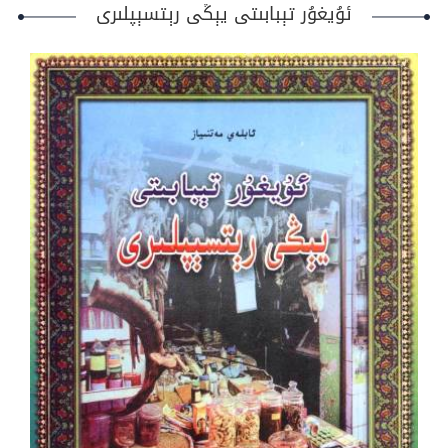
ئۇيغۇر تېبابىتى يېڭى رېتسېپلىرى