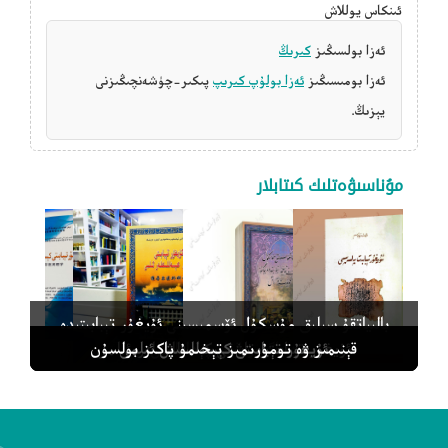
ئىنكاس يوللاش
ئەزا بولسىڭىز
كىرىڭ
ئەزا بومىسىڭىز
ئەزا بولۇپ كىرىپ
پىكىر-چۈشەنچىڭىزنى
يېزىڭ.
مۇناسىۋەتلىك كىتابلار
بالىياتقۇ سىلىق مۇسكۇل ئۆسمىسىنى ئۇيغۇر تېبابىتىدە
دىياگنوز قويۇپ داۋالاش
ئۇيغۇر تېبابەت پەلسەپىسى
ئۇيغۇر تېبابىتى كېسەللىنىش ئىلمى
ئۇيغۇر تېبابىتى تاشقى كېسەللىكلەر ئىلمى
قېنىمىز ۋە تومۇرىمىز تېخىمۇ پاكىز بولسۇن