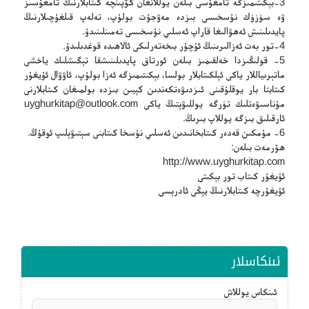
3-بېكىتىمىزگە تامغۇسى بىلەن يوللانغان كۆپىنچە كىتابلارنىڭ تامغۇسىز
ۋە سۈزۈك نۇسخىسى بىزدە مەۋجۇت بولۇپ، تەلەپ قىلغۇچىلارنىڭ
پايدىلىنىش ئەھۋالىغا قاراپ ئەسلىي نۇسخىسى تەمىنلىنىدۇ.
4-تور بەت ئەزالىرىنىڭ ئۇچۇر بىخەتەرلىكى ئالاھىدە قوغدىلىدۇ.
5- قولىڭىزدا خەلقىمىز بىلەن ئورتاق پايدىلىنىشقا تېگىشلىك ياخشى
ماتېرىياللار ياكى ئېلكىتابلار بولسا، بېكىتىمىزگە ئەزا بولۇپ، ئاۋۋال ئۇيغۇر
كىتابتا بار يوقلۇقىنى ئىزدىۋەتكەندىن كېيىن بىزدە بولمىغان كىتابلارنى
مۇناسىۋەتلىك تۈرگە يوللىۋېتىڭ ياكى
uyghurkitap@outlook.com
ئارقىلىق بىزگە يوللاپ بىرىڭ.
6- مۇمكىن قەدەر كىتابخانىدىن ئەسلىي نۇسخا كىتابنى سېتىۋېلىپ ئوقۇڭ.
ھۆرمەت بىلەن:
http://www.uyghurkitap.com
ئۇيغۇر كىتاب تور بېكىتى
ئۇيغۇرچە كىتابلارنىڭ يېڭى ئادرېسى
ئىنكاسلار
ئىنكاس يوللاش