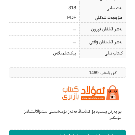
بەت سانى
318
ھۆججەت شەكلى
PDF
نەشر قىلغان ئورۇن
—
نەشر قىلىنغان ۋاقتى
—
كىتاب تىلى
بېكىتىلمىگەن
كۆرۈلىشى: 1469
بۇ يەرنى بېسىپ، بۇ كىتابنىڭ قەغەز نۇسخىسىنى سېتىۋالالىشىڭىز
مۇمكىن