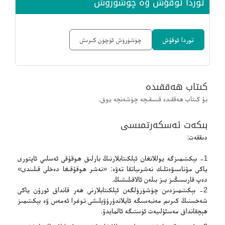
توردا ئوقۇش ۋە چۈشۈرۈش
توردا ئوقۇش
چۈشۈرۈش ئۈچۈن كىرىش
كىتاب ھەققىدە
بۇ كىتاب ھەققىدە قىسقىچە چۈشەنچە يوق.
بىكەت ئەسكەرتمىسى
دىققەت:
1- بېكىتىمىزگە يوللانغان ئېلكىتابلارنىڭ بارلىق ھوقۇقى ئەسلىي ئاپتورى
ياكى مۇناسىۋەتلىك نەشرىياتقا تەۋە: «نەشر ھوقۇقىغا دەخلى قىلىندى»
دەپ قارىسىڭىز بىز بىلەن ئالاقىلىشىڭ.
2- بېكىتىمىزدىن چۈشۈرۈلگەن ئېلكىتابلارنى ھەر قانداق ئورۇن ياكى
شەخسنىڭ كىرىم مەنبەسىگە ئايلاندۇرۇۋېلىشى توغرا ئەمەس ۋە بېكىتىمىز
ھېچقانداق مەسئۇلىيەت ئۈستىگە ئالمايدۇ.