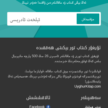
ئەڭ يېڭى كىتاب ۋە ماقالىلەردىن ۋاقتىدا خەۋەر تېپىڭ
ئۇيغۇر كىتاب تور بېكىتى ھەققىدە
ئۇيغۇر كىتاب تورى ۋە ماقالىلەر ئامبىرى 26 مىڭ 500 پارچە ماتېرىيال
بىلەن كەڭ ئوقۇرمەنلەرنىڭ خىزمىتىدە.
قولىڭىزدا تور بېكىتىمىزدە يوق كىتاب، ماقالە، قوليازما بولسا،
توربېكىتىمىزگە قوشۇپ قويۇڭ ياكى بىزگە ئەۋەتىپ بېرىڭ، ھەممەيلەن تەڭ
پايدىلانسۇن!
UyghurKitap.com
سەھىپىلەر
ئالاقىلىشىش
نەشر ھوقۇقى
Facebook