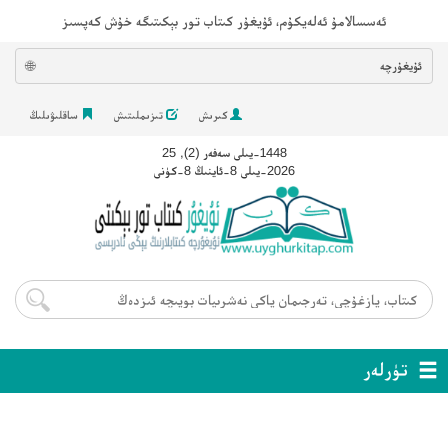
ئەسسالامۇ ئەلەيكۇم، ئۇيغۇر كىتاب تور بېكىتىگە خۇش كەپسىز
ئۇيغۇرچە
🌐
كىرىش
تىزىملىتىش
ساقلىۋىلىڭ
1448-يىلى سەفەر (2), 25
2026-يىلى 8-ئاينىڭ 8-كۈنى
تۈرلەر