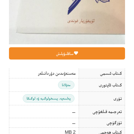
ساقلىۋېلىش
كىتاب ئىسمى
مەسنەۋىدىن دۇردانىلەر
كىتاب ئاپتورى
مەۋلانا
تۈرى
پەلسەپە، پسىخولوگىيە ۋە لوگىكا
تەرجىمە قىلغۇچى
—
تۈزگۈچى
—
كىتاب ھەجمى
2 MB