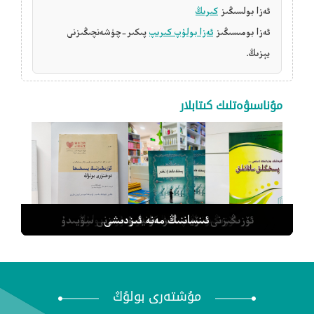
ئەزا بولسىڭىز
كىرىڭ
ئەزا بومىسىڭىز
ئەزا بولۇپ كىرىپ
پىكىر-چۈشەنچىڭىزنى
يېزىڭ.
مۇناسىۋەتلىك كىتابلار
پىسخىكىلىق ساغلاملىق
ئىنساننىڭ مەنە ئىزدىشى
پىسخىك ھالەت ۋە تەقدىر
ئۆزىڭىزنىڭ پىسخىكا دوختۇرى بولۇڭ
ئۆزىڭىزنى سۆيسىڭىز دۇنيامۇ سىزنى سۆيىدۇ
مۇشتەرى بولۇڭ