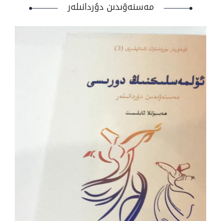
مەسنەۋىدىن دۇردانىلەر