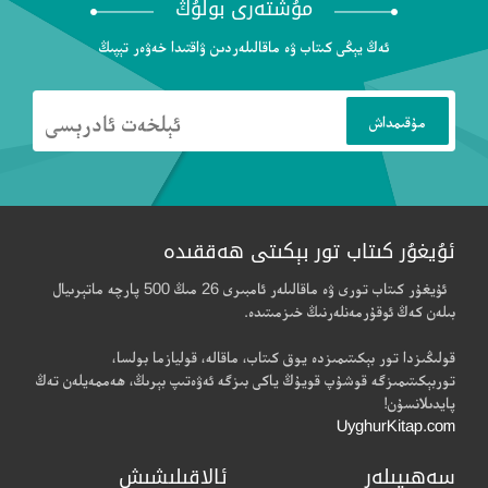
مۇشتەرى بولۇڭ
ئەڭ يېڭى كىتاب ۋە ماقالىلەردىن ۋاقتىدا خەۋەر تېپىڭ
ئۇيغۇر كىتاب تور بېكىتى ھەققىدە
ئۇيغۇر كىتاب تورى ۋە ماقالىلەر ئامبىرى 26 مىڭ 500 پارچە ماتېرىيال
بىلەن كەڭ ئوقۇرمەنلەرنىڭ خىزمىتىدە.
قولىڭىزدا تور بېكىتىمىزدە يوق كىتاب، ماقالە، قوليازما بولسا،
توربېكىتىمىزگە قوشۇپ قويۇڭ ياكى بىزگە ئەۋەتىپ بېرىڭ، ھەممەيلەن تەڭ
پايدىلانسۇن!
UyghurKitap.com
سەھىپىلەر
ئالاقىلىشىش