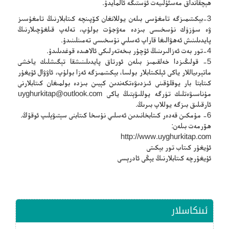
ھېچقانداق مەسئۇلىيەت ئۈستىگە ئالمايدۇ.
3-بېكىتىمىزگە تامغۇسى بىلەن يوللانغان كۆپىنچە كىتابلارنىڭ تامغۇسىز
ۋە سۈزۈك نۇسخىسى بىزدە مەۋجۇت بولۇپ، تەلەپ قىلغۇچىلارنىڭ
پايدىلىنىش ئەھۋالىغا قاراپ ئەسلىي نۇسخىسى تەمىنلىنىدۇ.
4-تور بەت ئەزالىرىنىڭ ئۇچۇر بىخەتەرلىكى ئالاھىدە قوغدىلىدۇ.
5- قولىڭىزدا خەلقىمىز بىلەن ئورتاق پايدىلىنىشقا تېگىشلىك ياخشى
ماتېرىياللار ياكى ئېلكىتابلار بولسا، بېكىتىمىزگە ئەزا بولۇپ، ئاۋۋال ئۇيغۇر
كىتابتا بار يوقلۇقىنى ئىزدىۋەتكەندىن كېيىن بىزدە بولمىغان كىتابلارنى
مۇناسىۋەتلىك تۈرگە يوللىۋېتىڭ ياكى
uyghurkitap@outlook.com
ئارقىلىق بىزگە يوللاپ بىرىڭ.
6- مۇمكىن قەدەر كىتابخانىدىن ئەسلىي نۇسخا كىتابنى سېتىۋېلىپ ئوقۇڭ.
ھۆرمەت بىلەن:
http://www.uyghurkitap.com
ئۇيغۇر كىتاب تور بېكىتى
ئۇيغۇرچە كىتابلارنىڭ يېڭى ئادرېسى
ئىنكاسلار