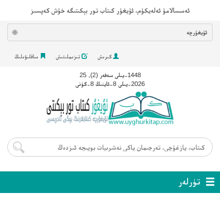
ئەسسالامۇ ئەلەيكۇم، ئۇيغۇر كىتاب تور بېكىتىگە خۇش كەپسىز
ئۇيغۇرچە
🌐
كىرىش
تىزىملىتىش
ساقلىۋىلىڭ
1448-يىلى سەفەر (2), 25
2026-يىلى 8-ئاينىڭ 8-كۈنى
تۈرلەر