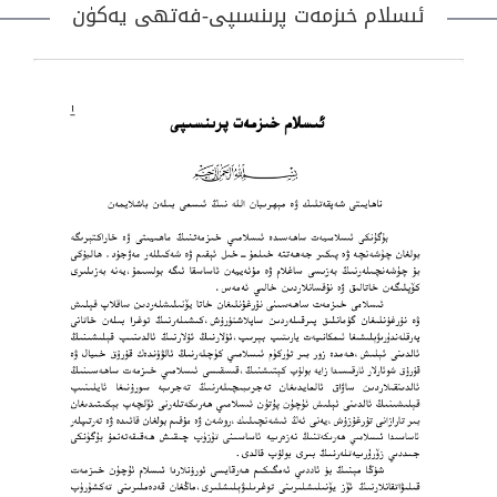
ئىسلام خىزمەت پرىنسىپى-فەتھى يەكۈن