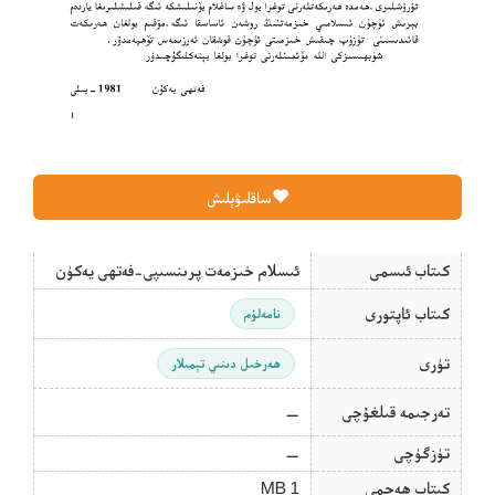
ساقلىۋېلىش
كىتاب ئىسمى
ئىسلام خىزمەت پرىنسىپى-فەتھى يەكۈن
كىتاب ئاپتورى
نامەلۇم
تۈرى
ھەرخىل دىنىي تېمىلار
تەرجىمە قىلغۇچى
—
تۈزگۈچى
—
كىتاب ھەجمى
1 MB