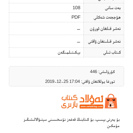
بەت سانى
108
ھۆججەت شەكلى
PDF
نەشر قىلغان ئورۇن
—
نەشر قىلىنغان ۋاقتى
—
كىتاب تىلى
بېكىتىلمىگەن
كۆرۈلىشى: 446
تورغا يوللانغان ۋاقتى: ‎2019-12-25 17:04
بۇ يەرنى بېسىپ، بۇ كىتابنىڭ قەغەز نۇسخىسىنى سېتىۋالالىشىڭىز
مۇمكىن