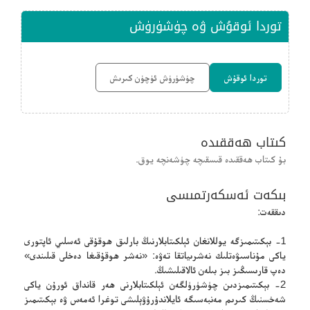
توردا ئوقۇش ۋە چۈشۈرۈش
توردا ئوقۇش
چۈشۈرۈش ئۈچۈن كىرىش
كىتاب ھەققىدە
بۇ كىتاب ھەققىدە قىسقىچە چۈشەنچە يوق.
بىكەت ئەسكەرتمىسى
دىققەت:
1- بېكىتىمىزگە يوللانغان ئېلكىتابلارنىڭ بارلىق ھوقۇقى ئەسلىي ئاپتورى
ياكى مۇناسىۋەتلىك نەشرىياتقا تەۋە: «نەشر ھوقۇقىغا دەخلى قىلىندى»
دەپ قارىسىڭىز بىز بىلەن ئالاقىلىشىڭ.
2- بېكىتىمىزدىن چۈشۈرۈلگەن ئېلكىتابلارنى ھەر قانداق ئورۇن ياكى
شەخسنىڭ كىرىم مەنبەسىگە ئايلاندۇرۇۋېلىشى توغرا ئەمەس ۋە بېكىتىمىز