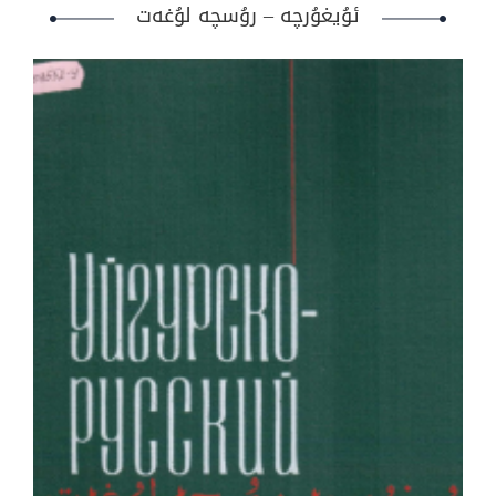
ئۇيغۇرچە – رۇسچە لۇغەت