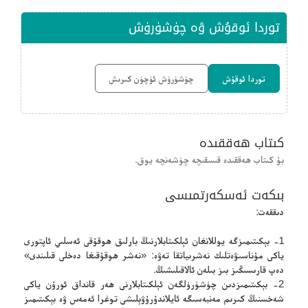
توردا ئوقۇش ۋە چۈشۈرۈش
توردا ئوقۇش
چۈشۈرۈش ئۈچۈن كىرىش
كىتاب ھەققىدە
بۇ كىتاب ھەققىدە قىسقىچە چۈشەنچە يوق.
بىكەت ئەسكەرتمىسى
دىققەت:
1- بېكىتىمىزگە يوللانغان ئېلكىتابلارنىڭ بارلىق ھوقۇقى ئەسلىي ئاپتورى
ياكى مۇناسىۋەتلىك نەشرىياتقا تەۋە: «نەشر ھوقۇقىغا دەخلى قىلىندى»
دەپ قارىسىڭىز بىز بىلەن ئالاقىلىشىڭ.
2- بېكىتىمىزدىن چۈشۈرۈلگەن ئېلكىتابلارنى ھەر قانداق ئورۇن ياكى
شەخسنىڭ كىرىم مەنبەسىگە ئايلاندۇرۇۋېلىشى توغرا ئەمەس ۋە بېكىتىمىز