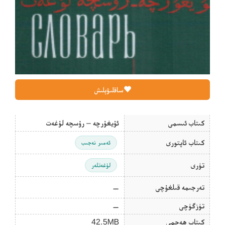
ساقلىۋېلىش
كىتاب ئىسمى
ئۇيغۇرچە – رۇسچە لۇغەت
كىتاب ئاپتورى
ئەمىر نەجىب
تۈرى
لۇغەتلەر
تەرجىمە قىلغۇچى
—
تۈزگۈچى
—
كىتاب ھەجمى
42.5MB