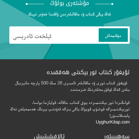
مۇشتەرى بولۇڭ
ئەڭ يېڭى كىتاب ۋە ماقالىلەردىن ۋاقتىدا خەۋەر تېپىڭ
ئۇيغۇر كىتاب تور بېكىتى ھەققىدە
ئۇيغۇر كىتاب تورى ۋە ماقالىلەر ئامبىرى 26 مىڭ 500 پارچە ماتېرىيال
بىلەن كەڭ ئوقۇرمەنلەرنىڭ خىزمىتىدە.
قولىڭىزدا تور بېكىتىمىزدە يوق كىتاب، ماقالە، قوليازما بولسا،
توربېكىتىمىزگە قوشۇپ قويۇڭ ياكى بىزگە ئەۋەتىپ بېرىڭ، ھەممەيلەن تەڭ
پايدىلانسۇن!
UyghurKitap.com
سەھىپىلەر
ئالاقىلىشىش