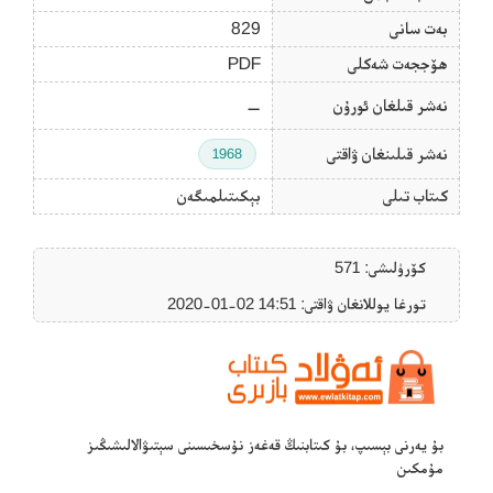
بەت سانى
829
ھۆججەت شەكلى
PDF
نەشر قىلغان ئورۇن
—
نەشر قىلىنغان ۋاقتى
1968
كىتاب تىلى
بېكىتىلمىگەن
كۆرۈلىشى: 571
تورغا يوللانغان ۋاقتى: ‎2020-01-02 14:51
بۇ يەرنى بېسىپ، بۇ كىتابنىڭ قەغەز نۇسخىسىنى سېتىۋالالىشىڭىز
مۇمكىن