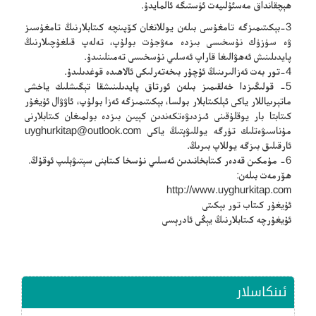
ھېچقانداق مەسئۇلىيەت ئۈستىگە ئالمايدۇ.
3-بېكىتىمىزگە تامغۇسى بىلەن يوللانغان كۆپىنچە كىتابلارنىڭ تامغۇسىز
ۋە سۈزۈك نۇسخىسى بىزدە مەۋجۇت بولۇپ، تەلەپ قىلغۇچىلارنىڭ
پايدىلىنىش ئەھۋالىغا قاراپ ئەسلىي نۇسخىسى تەمىنلىنىدۇ.
4-تور بەت ئەزالىرىنىڭ ئۇچۇر بىخەتەرلىكى ئالاھىدە قوغدىلىدۇ.
5- قولىڭىزدا خەلقىمىز بىلەن ئورتاق پايدىلىنىشقا تېگىشلىك ياخشى
ماتېرىياللار ياكى ئېلكىتابلار بولسا، بېكىتىمىزگە ئەزا بولۇپ، ئاۋۋال ئۇيغۇر
كىتابتا بار يوقلۇقىنى ئىزدىۋەتكەندىن كېيىن بىزدە بولمىغان كىتابلارنى
مۇناسىۋەتلىك تۈرگە يوللىۋېتىڭ ياكى
uyghurkitap@outlook.com
ئارقىلىق بىزگە يوللاپ بىرىڭ.
6- مۇمكىن قەدەر كىتابخانىدىن ئەسلىي نۇسخا كىتابنى سېتىۋېلىپ ئوقۇڭ.
ھۆرمەت بىلەن:
http://www.uyghurkitap.com
ئۇيغۇر كىتاب تور بېكىتى
ئۇيغۇرچە كىتابلارنىڭ يېڭى ئادرېسى
ئىنكاسلار