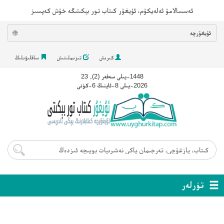
ئەسسالامۇ ئەلەيكۇم، ئۇيغۇر كىتاب تور بېكىتىگە خۇش كەپسىز
ئۇيغۇرچە
🌐
كىرىش
تىزىملىتىش
ساقلىۋىلىڭ
1448-يىلى سەفەر (2), 23
2026-يىلى 8-ئاينىڭ 6-كۈنى
تۈرلەر