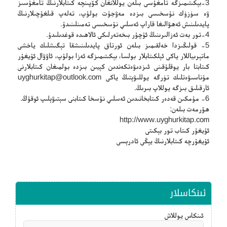
3-بېكىتىمىزگە تامغۇسى بىلەن يوللانغان كۆپىنچە كىتابلارنىڭ تامغۇسىز
ۋە سۈزۈك نۇسخىسى بىزدە مەۋجۇت بولۇپ، تەلەپ قىلغۇچىلارنىڭ
پايدىلىنىش ئەھۋالىغا قاراپ ئەسلىي نۇسخىسى تەمىنلىنىدۇ.
4-تور بەت ئەزالىرىنىڭ ئۇچۇر بىخەتەرلىكى ئالاھىدە قوغدىلىدۇ.
5- قولىڭىزدا خەلقىمىز بىلەن ئورتاق پايدىلىنىشقا تېگىشلىك ياخشى
ماتېرىياللار ياكى ئېلكىتابلار بولسا، بېكىتىمىزگە ئەزا بولۇپ، ئاۋۋال ئۇيغۇر
كىتابتا بار يوقلۇقىنى ئىزدىۋەتكەندىن كېيىن بىزدە بولمىغان كىتابلارنى
مۇناسىۋەتلىك تۈرگە يوللىۋېتىڭ ياكى
uyghurkitap@outlook.com
ئارقىلىق بىزگە يوللاپ بىرىڭ.
6- مۇمكىن قەدەر كىتابخانىدىن ئەسلىي نۇسخا كىتابنى سېتىۋېلىپ ئوقۇڭ.
ھۆرمەت بىلەن:
http://www.uyghurkitap.com
ئۇيغۇر كىتاب تور بېكىتى
ئۇيغۇرچە كىتابلارنىڭ يېڭى ئادرېسى
ئىنكاسلار
ئىنكاس يوللاش