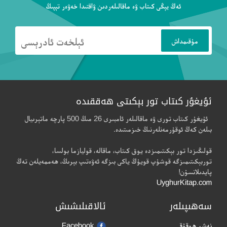
ئەڭ يېڭى كىتاب ۋە ماقالىلەردىن ۋاقتىدا خەۋەر تېپىڭ
ئۇيغۇر كىتاب تور بېكىتى ھەققىدە
ئۇيغۇر كىتاب تورى ۋە ماقالىلەر ئامبىرى 26 مىڭ 500 پارچە ماتېرىيال
بىلەن كەڭ ئوقۇرمەنلەرنىڭ خىزمىتىدە.
قولىڭىزدا تور بېكىتىمىزدە يوق كىتاب، ماقالە، قوليازما بولسا،
توربېكىتىمىزگە قوشۇپ قويۇڭ ياكى بىزگە ئەۋەتىپ بېرىڭ، ھەممەيلەن تەڭ
پايدىلانسۇن!
UyghurKitap.com
سەھىپىلەر
ئالاقىلىشىش
نەشر ھوقۇقى
Facebook