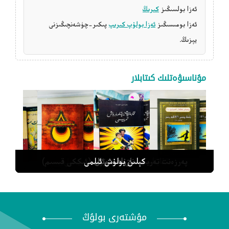
ئەزا بولسىڭىز
كىرىڭ
ئەزا بومىسىڭىز
ئەزا بولۇپ كىرىپ
پىكىر-چۈشەنچىڭىزنى
يېزىڭ.
مۇناسىۋەتلىك كىتابلار
بالىنىڭ يېتىلىشى 99% ئانىغا باغلىق
نازۇك سوئال
كېلىن بولۇش ئىلمى
قابىلىيەت يېتىلدۈرۈش تەربىيىسى
پەرزەنت تەربىيەلەش دەستۇرى (ئىككى قىسىم)
مۇشتەرى بولۇڭ