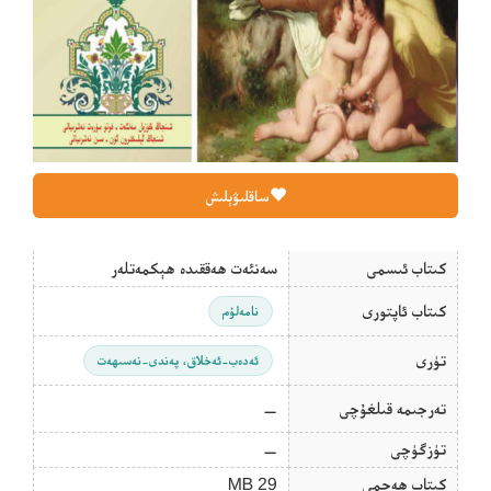
ساقلىۋېلىش
كىتاب ئىسمى
سەنئەت ھەققىدە ھېكمەتلەر
كىتاب ئاپتورى
نامەلۇم
تۈرى
ئەدەب-ئەخلاق، پەندى-نەسىھەت
تەرجىمە قىلغۇچى
—
تۈزگۈچى
—
كىتاب ھەجمى
29 MB