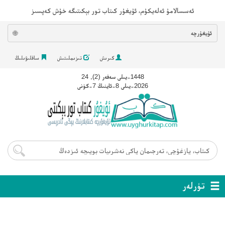
ئەسسالامۇ ئەلەيكۇم، ئۇيغۇر كىتاب تور بېكىتىگە خۇش كەپسىز
ئۇيغۇرچە
🌐
كىرىش
تىزىملىتىش
ساقلىۋىلىڭ
1448-يىلى سەفەر (2), 24
2026-يىلى 8-ئاينىڭ 7-كۈنى
تۈرلەر