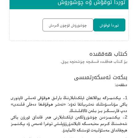
توردا ئوقۇش ۋە چۈشۈرۈش
توردا ئوقۇش
چۈشۈرۈش ئۈچۈن كىرىش
كىتاب ھەققىدە
بۇ كىتاب ھەققىدە قىسقىچە چۈشەنچە يوق.
بىكەت ئەسكەرتمىسى
دىققەت:
1- بېكىتىمىزگە يوللانغان ئېلكىتابلارنىڭ بارلىق ھوقۇقى ئەسلىي ئاپتورى
ياكى مۇناسىۋەتلىك نەشرىياتقا تەۋە: «نەشر ھوقۇقىغا دەخلى قىلىندى»
دەپ قارىسىڭىز بىز بىلەن ئالاقىلىشىڭ.
2- بېكىتىمىزدىن چۈشۈرۈلگەن ئېلكىتابلارنى ھەر قانداق ئورۇن ياكى
شەخسنىڭ كىرىم مەنبەسىگە ئايلاندۇرۇۋېلىشى توغرا ئەمەس ۋە بېكىتىمىز
ھېچقانداق مەسئۇلىيەت ئۈستىگە ئالمايدۇ.