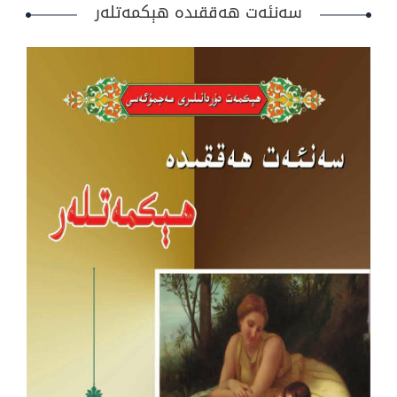
سەنئەت ھەققىدە ھېكمەتلەر