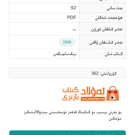
بەت سانى
92
ھۆججەت شەكلى
PDF
نەشر قىلغان ئورۇن
—
نەشر قىلىنغان ۋاقتى
2008
كىتاب تىلى
بېكىتىلمىگەن
كۆرۈلىشى: 362
بۇ يەرنى بېسىپ، بۇ كىتابنىڭ قەغەز نۇسخىسىنى سېتىۋالالىشىڭىز
مۇمكىن