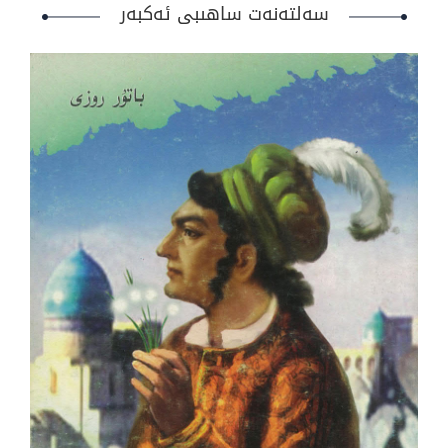
سەلتەنەت ساھىبى ئەكبەر