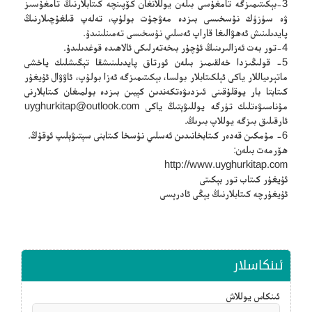
3-بېكىتىمىزگە تامغۇسى بىلەن يوللانغان كۆپىنچە كىتابلارنىڭ تامغۇسىز
ۋە سۈزۈك نۇسخىسى بىزدە مەۋجۇت بولۇپ، تەلەپ قىلغۇچىلارنىڭ
پايدىلىنىش ئەھۋالىغا قاراپ ئەسلىي نۇسخىسى تەمىنلىنىدۇ.
4-تور بەت ئەزالىرىنىڭ ئۇچۇر بىخەتەرلىكى ئالاھىدە قوغدىلىدۇ.
5- قولىڭىزدا خەلقىمىز بىلەن ئورتاق پايدىلىنىشقا تېگىشلىك ياخشى
ماتېرىياللار ياكى ئېلكىتابلار بولسا، بېكىتىمىزگە ئەزا بولۇپ، ئاۋۋال ئۇيغۇر
كىتابتا بار يوقلۇقىنى ئىزدىۋەتكەندىن كېيىن بىزدە بولمىغان كىتابلارنى
مۇناسىۋەتلىك تۈرگە يوللىۋېتىڭ ياكى
uyghurkitap@outlook.com
ئارقىلىق بىزگە يوللاپ بىرىڭ.
6- مۇمكىن قەدەر كىتابخانىدىن ئەسلىي نۇسخا كىتابنى سېتىۋېلىپ ئوقۇڭ.
ھۆرمەت بىلەن:
http://www.uyghurkitap.com
ئۇيغۇر كىتاب تور بېكىتى
ئۇيغۇرچە كىتابلارنىڭ يېڭى ئادرېسى
ئىنكاسلار
ئىنكاس يوللاش