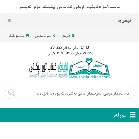
ئەسسالامۇ ئەلەيكۇم، ئۇيغۇر كىتاب تور بېكىتىگە خۇش كەپسىز
ئۇيغۇرچە
🌐
كىرىش
تىزىملىتىش
ساقلىۋىلىڭ
1448-يىلى سەفەر (2), 23
2026-يىلى 8-ئاينىڭ 6-كۈنى
تۈرلەر