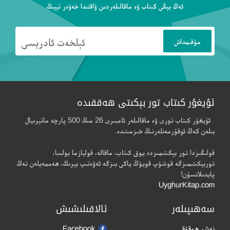
ئەڭ يېڭى كىتاب ۋە ماقالىلەردىن ۋاقتىدا خەۋەر تېپىڭ
ئۇيغۇر كىتاب تور بېكىتى ھەققىدە
ئۇيغۇر كىتاب تورى ۋە ماقالىلەر ئامبىرى 26 مىڭ 500 پارچە ماتېرىيال
بىلەن كەڭ ئوقۇرمەنلەرنىڭ خىزمىتىدە.
قولىڭىزدا تور بېكىتىمىزدە يوق كىتاب، ماقالە، قوليازما بولسا،
توربېكىتىمىزگە قوشۇپ قويۇڭ ياكى بىزگە ئەۋەتىپ بېرىڭ، ھەممەيلەن تەڭ
پايدىلانسۇن!
UyghurKitap.com
سەھىپىلەر
ئالاقىلىشىش
نەشر ھوقۇقى
Facebook