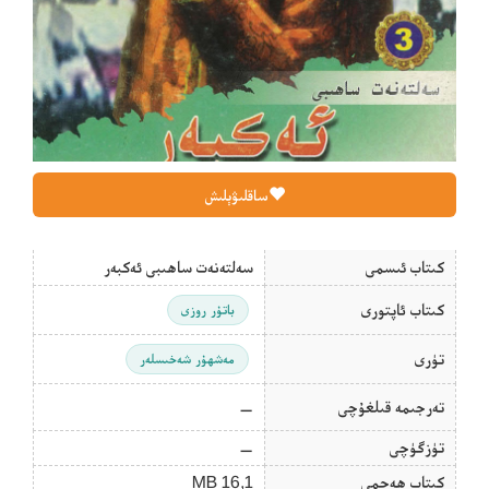
ساقلىۋېلىش
كىتاب ئىسمى
سەلتەنەت ساھىبى ئەكبەر
كىتاب ئاپتورى
باتۇر روزى
تۈرى
مەشھۇر شەخىسلەر
تەرجىمە قىلغۇچى
—
تۈزگۈچى
—
كىتاب ھەجمى
16,1 MB