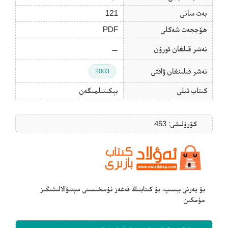
بەت سانى
121
ھۆججەت شەكلى
PDF
نەشر قىلغان ئورۇن
—
نەشر قىلىنغان ۋاقتى
2003
كىتاب تىلى
بېكىتىلمىگەن
كۆرۈلىشى: 453
بۇ يەرنى بېسىپ، بۇ كىتابنىڭ قەغەز نۇسخىسىنى سېتىۋالالىشىڭىز
مۇمكىن