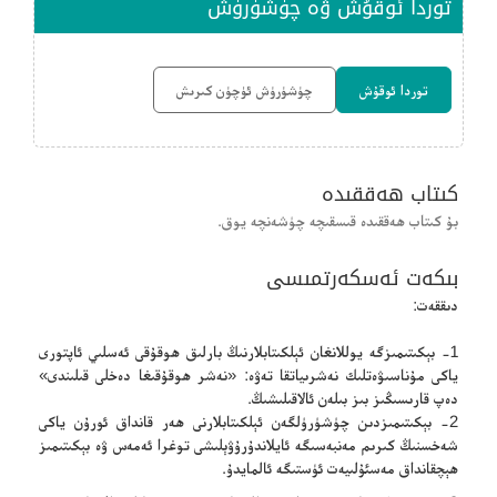
توردا ئوقۇش ۋە چۈشۈرۈش
توردا ئوقۇش
چۈشۈرۈش ئۈچۈن كىرىش
كىتاب ھەققىدە
بۇ كىتاب ھەققىدە قىسقىچە چۈشەنچە يوق.
بىكەت ئەسكەرتمىسى
دىققەت:
1- بېكىتىمىزگە يوللانغان ئېلكىتابلارنىڭ بارلىق ھوقۇقى ئەسلىي ئاپتورى
ياكى مۇناسىۋەتلىك نەشرىياتقا تەۋە: «نەشر ھوقۇقىغا دەخلى قىلىندى»
دەپ قارىسىڭىز بىز بىلەن ئالاقىلىشىڭ.
2- بېكىتىمىزدىن چۈشۈرۈلگەن ئېلكىتابلارنى ھەر قانداق ئورۇن ياكى
شەخسنىڭ كىرىم مەنبەسىگە ئايلاندۇرۇۋېلىشى توغرا ئەمەس ۋە بېكىتىمىز
ھېچقانداق مەسئۇلىيەت ئۈستىگە ئالمايدۇ.