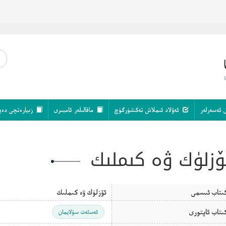
 ئەسەرلەر
ئەۋلاد ئىملاش تەكشۈرگۈچ
ماقالىلەر ئامبىرى
زىيارەتچى دەپ
ۆزلۈك ۋە كىملىك
ىتاب ئىسمى
ئۆزلۈك ۋە كىملىك
ىتاب ئاپتورى
ئەسئەت سۇلايمان