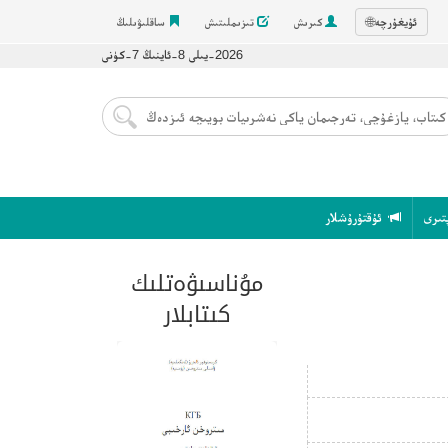
ئۇيغۇرچە
🌐
كىرىش
تىزىملىتىش
ساقلىۋىلىڭ
2026-يىلى 8-ئاينىڭ 7-كۈنى
تىرى
ئۇقتۇرۇشلار
مۇناسىۋەتلىك
كىتابلار