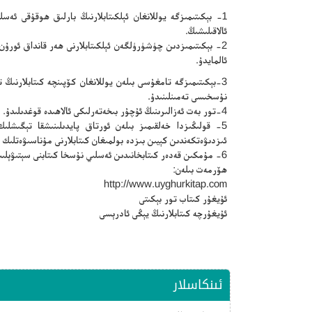
1- بېكىتىمىزگە يوللانغان ئېلكىتابلارنىڭ بارلىق ھوقۇقى ئە
ئالاقىلىشىڭ.
2- بېكىتىمىزدىن چۈشۈرۈلگەن ئېلكىتابلارنى ھەر قانداق ئورۇ
ئالمايدۇ.
3-بېكىتىمىزگە تامغۇسى بىلەن يوللانغان كۆپىنچە كىتابلارنى
نۇسخىسى تەمىنلىنىدۇ.
4-تور بەت ئەزالىرىنىڭ ئۇچۇر بىخەتەرلىكى ئالاھىدە قوغدىلىدۇ.
5- قولىڭىزدا خەلقىمىز بىلەن ئورتاق پايدىلىنىشقا تېگىشلىك 
ئىزدىۋەتكەندىن كېيىن بىزدە بولمىغان كىتابلارنى مۇناسىۋەتلىك 
6- مۇمكىن قەدەر كىتابخانىدىن ئەسلىي نۇسخا كىتابنى سېتىۋېلىپ ئوقۇڭ.
ھۆرمەت بىلەن:
http://www.uyghurkitap.com
ئۇيغۇر كىتاب تور بېكىتى
ئۇيغۇرچە كىتابلارنىڭ يېڭى ئادرېسى
ئىنكاسلار