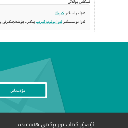
ئىنكاس يوللاش
ئەزا بولسىڭىز
كىرىڭ
ئەزا بومىسىڭىز
ئەزا بولۇپ كىرىپ
پىكىر-چۈشەنچىڭىزنى يې
ئۇيغۇر كىتاب تور بېكىتى ھەققىدە