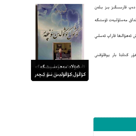
دەپ قارىسىڭىز بىز بىلەن
نداق مەسئۇلىيەت ئۈستىگە
 ئەھۋالىغا قاراپ ئەسلىي
ر كىتابتا بار يوقلۇقىنى
ئەۋلاد مەھرەمىيىتىگە
مەۋجۇتلۇق قورغىنىمىز
ئاسارەت ئەپسانىلىرى بىزگە
تەھلىكىدە
نېمە دەيدۇ؟
مىتروخن ئارخىبى
سوزۇلغان قارا قول
كۆڭۈل كۆڭۈلدىن سۇ ئىچەر