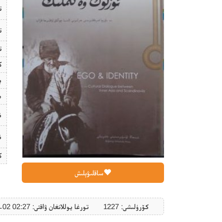
ت
ت
ت
ك
ب
ھ
ن
ن
ك
ساقلىۋېلىش
كۆرۈلىشى: 1227
تورغا يوللانغان ۋاقتى: ‎2018-01-02 02:27