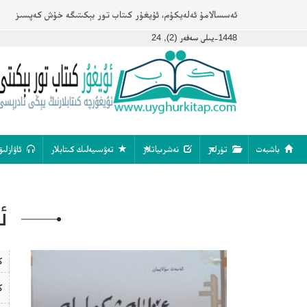
ئەسسالامۇ ئەلەيكۇم، ئۇيغۇر كىتاب تور بېكىتىگە خۇش كەپسىز
1448-يىلى سەفەر (2), 24
باشبەت
تۈرلەر
نەشرىياتلار
تەۋسىيەلىك كىتابلار
ئاۋازلىق
ئ
ك
ك