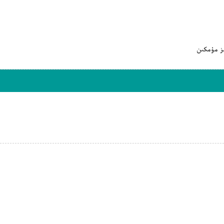
ىز مۇمكىن