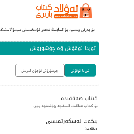
بۇ يەرنى بېسىپ، بۇ كىتابنىڭ قەغەز نۇسخىسىنى سېتىۋالالىشىڭ
توردا ئوقۇش ۋە چۈشۈرۈش
توردا ئوقۇش
چۈشۈرۈش ئۈچۈن كىرىش
كىتاب ھەققىدە
بۇ كىتاب ھەققىدە قىسقىچە چۈشەنچە يوق.
بىكەت ئەسكەرتمىسى
دىققەت: