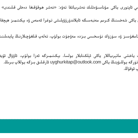
سلىي ئاپتورى ياكى مۇناسىۋەتلىك نەشرىياتقا تەۋە: «نەشر ھوقۇقىغا دەخلى قىلىندى» 
ن ياكى شەخسنىڭ كىرىم مەنبەسىگە ئايلاندۇرۇۋېلىشى توغرا ئەمەس ۋە بېكىتىمىز ھېچقا
ڭ تامغۇسىز ۋە سۈزۈك نۇسخىسى بىزدە مەۋجۇت بولۇپ، تەلەپ قىلغۇچىلارنىڭ پايدىلىنىش
ياخشى ماتېرىياللار ياكى ئېلكىتابلار بولسا، بېكىتىمىزگە ئەزا بولۇپ، ئاۋۋال ئۇيغۇ
تۈرگە يوللىۋېتىڭ ياكى
uyghurkitap@outlook.com
ئارقىلىق بىزگە يوللاپ بىرىڭ.