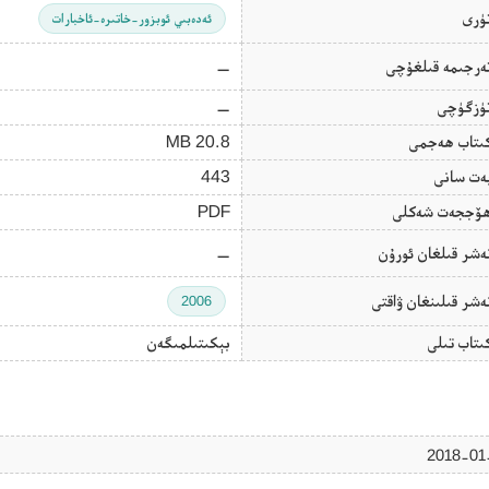
ۈرى
ئەدەبىي ئوبزور-خاتىرە-ئاخبارات
ەرجىمە قىلغۇچى
—
ۈزگۈچى
—
ىتاب ھەجمى
20.8 MB
ەت سانى
443
ۆججەت شەكلى
PDF
ەشر قىلغان ئورۇن
—
ەشر قىلىنغان ۋاقتى
2006
ىتاب تىلى
بېكىتىلمىگەن