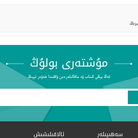
زىڭ.
مۇشتەرى بولۇڭ
ئەڭ يېڭى كىتاب ۋە ماقالىلەردىن ۋاقتىدا خەۋەر تېپىڭ
سەھىپىلەر
ئالاقىلىشىش