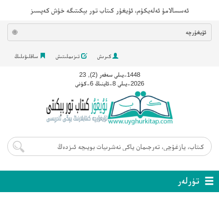
ئەسسالامۇ ئەلەيكۇم، ئۇيغۇر كىتاب تور بېكىتىگە خۇش كەپسىز
ئۇيغۇرچە
🌐
كىرىش
تىزىملىتىش
ساقلىۋىلىڭ
1448-يىلى سەفەر (2), 23
2026-يىلى 8-ئاينىڭ 6-كۈنى
تۈرلەر