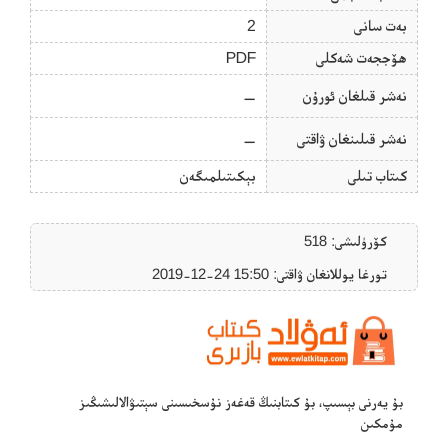
بەت سانى
2
ھۆججەت شەكلى
PDF
نەشر قىلغان ئورۇن
—
نەشر قىلىنغان ۋاقتى
—
كىتاب تىلى
بېكىتىلمىگەن
كۆرۈلىشى: 518
تورغا يوللانغان ۋاقتى: ‎2019-12-24 15:50
بۇ يەرنى بېسىپ، بۇ كىتابنىڭ قەغەز نۇسخىسىنى سېتىۋالالىشىڭىز
مۇمكىن