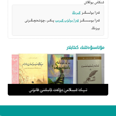
ئىنكاس يوللاش
ئەزا بولسىڭىز
كىرىڭ
ئەزا بومىسىڭىز
ئەزا بولۇپ كىرىپ
پىكىر-چۈشەنچىڭىزنى
يېزىڭ.
مۇناسىۋەتلىك كىتابلار
قەلەم ئىلھاملىرى 1
مېنىڭ مۇسۇلمان دادام
كەپپىگە ئۈچ قېتىم زىيارەت
بىز بۇ دۇنياغا باقىۋەندىمۇ؟
تىپىك ئىسلامى دۆلەت ئاساسى قانۇنى