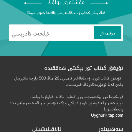
مۇشتەرى بولۇڭ
ئەڭ يېڭى كىتاب ۋە ماقالىلەردىن ۋاقتىدا خەۋەر تېپىڭ
ئۇيغۇر كىتاب تور بېكىتى ھەققىدە
ئۇيغۇر كىتاب تورى ۋە ماقالىلەر ئامبىرى 26 مىڭ 500 پارچە ماتېرىيال
بىلەن كەڭ ئوقۇرمەنلەرنىڭ خىزمىتىدە.
قولىڭىزدا تور بېكىتىمىزدە يوق كىتاب، ماقالە، قوليازما بولسا،
توربېكىتىمىزگە قوشۇپ قويۇڭ ياكى بىزگە ئەۋەتىپ بېرىڭ، ھەممەيلەن تەڭ
پايدىلانسۇن!
UyghurKitap.com
سەھىپىلەر
ئالاقىلىشىش