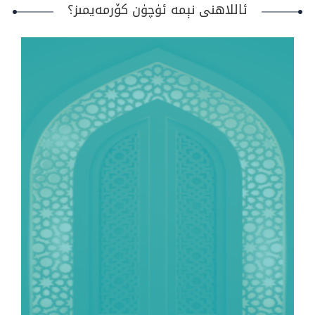
ئاللاھنى نېمە ئۈچۈن كۆرمەيمىز؟