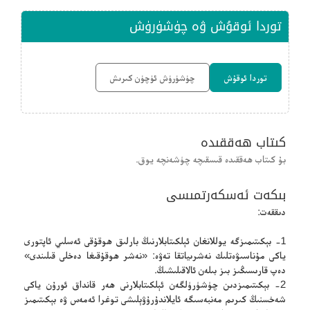
توردا ئوقۇش ۋە چۈشۈرۈش
توردا ئوقۇش
چۈشۈرۈش ئۈچۈن كىرىش
كىتاب ھەققىدە
بۇ كىتاب ھەققىدە قىسقىچە چۈشەنچە يوق.
بىكەت ئەسكەرتمىسى
دىققەت:
1- بېكىتىمىزگە يوللانغان ئېلكىتابلارنىڭ بارلىق ھوقۇقى ئەسلىي ئاپتورى
ياكى مۇناسىۋەتلىك نەشرىياتقا تەۋە: «نەشر ھوقۇقىغا دەخلى قىلىندى»
دەپ قارىسىڭىز بىز بىلەن ئالاقىلىشىڭ.
2- بېكىتىمىزدىن چۈشۈرۈلگەن ئېلكىتابلارنى ھەر قانداق ئورۇن ياكى
شەخسنىڭ كىرىم مەنبەسىگە ئايلاندۇرۇۋېلىشى توغرا ئەمەس ۋە بېكىتىمىز