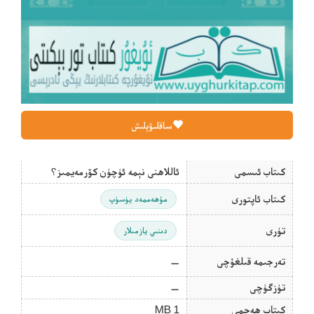
ساقلىۋېلىش
كىتاب ئىسمى
ئاللاھنى نېمە ئۈچۈن كۆرمەيمىز؟
كىتاب ئاپتورى
مۇھەممەد يۈسۈپ
تۈرى
دىنىي يازمىلار
تەرجىمە قىلغۇچى
—
تۈزگۈچى
—
كىتاب ھەجمى
1 MB