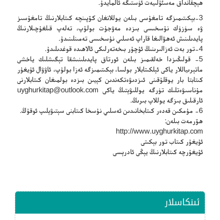
ھېچقانداق مەسئۇلىيەت ئۈستىگە ئالمايدۇ.
3-بېكىتىمىزگە تامغۇسى بىلەن يوللانغان كۆپىنچە كىتابلارنىڭ تامغۇسىز
ۋە سۈزۈك نۇسخىسى بىزدە مەۋجۇت بولۇپ، تەلەپ قىلغۇچىلارنىڭ
پايدىلىنىش ئەھۋالىغا قاراپ ئەسلىي نۇسخىسى تەمىنلىنىدۇ.
4-تور بەت ئەزالىرىنىڭ ئۇچۇر بىخەتەرلىكى ئالاھىدە قوغدىلىدۇ.
5- قولىڭىزدا خەلقىمىز بىلەن ئورتاق پايدىلىنىشقا تېگىشلىك ياخشى
ماتېرىياللار ياكى ئېلكىتابلار بولسا، بېكىتىمىزگە ئەزا بولۇپ، ئاۋۋال ئۇيغۇر
كىتابتا بار يوقلۇقىنى ئىزدىۋەتكەندىن كېيىن بىزدە بولمىغان كىتابلارنى
مۇناسىۋەتلىك تۈرگە يوللىۋېتىڭ ياكى
uyghurkitap@outlook.com
ئارقىلىق بىزگە يوللاپ بىرىڭ.
6- مۇمكىن قەدەر كىتابخانىدىن ئەسلىي نۇسخا كىتابنى سېتىۋېلىپ ئوقۇڭ.
ھۆرمەت بىلەن:
http://www.uyghurkitap.com
ئۇيغۇر كىتاب تور بېكىتى
ئۇيغۇرچە كىتابلارنىڭ يېڭى ئادرېسى
ئىنكاسلار