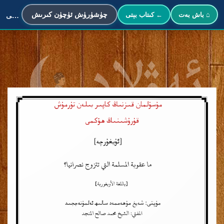
چۈشۈرۈش ئۈچۈن كىرىش
⌂ باش بەت
← كىتاب بېتى
مۇسۇلمان قىزنىڭ كاپىر بىلەن تۇرمۇش قۇرۇشىنىڭ ھۆكمى