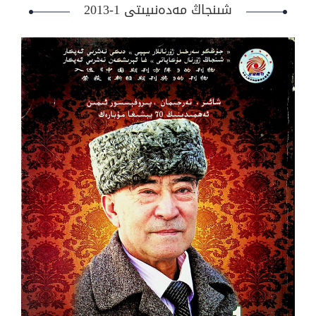
شىنجاڭ مەدەنىيىتى 1-2013