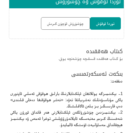
توردا ئوقۇش ۋە چۈشۈرۈش
توردا ئوقۇش
چۈشۈرۈش ئۈچۈن كىرىش
كىتاب ھەققىدە
بۇ كىتاب ھەققىدە قىسقىچە چۈشەنچە يوق.
بىكەت ئەسكەرتمىسى
دىققەت:
1- بېكىتىمىزگە يوللانغان ئېلكىتابلارنىڭ بارلىق ھوقۇقى ئەسلىي ئاپتورى
ياكى مۇناسىۋەتلىك نەشرىياتقا تەۋە: «نەشر ھوقۇقىغا دەخلى قىلىندى»
دەپ قارىسىڭىز بىز بىلەن ئالاقىلىشىڭ.
2- بېكىتىمىزدىن چۈشۈرۈلگەن ئېلكىتابلارنى ھەر قانداق ئورۇن ياكى
شەخسنىڭ كىرىم مەنبەسىگە ئايلاندۇرۇۋېلىشى توغرا ئەمەس ۋە بېكىتىمىز
ھېچقانداق مەسئۇلىيەت ئۈستىگە ئالمايدۇ.