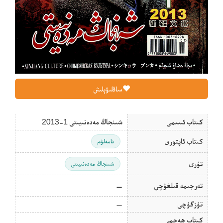
ساقلىۋېلىش
كىتاب ئىسمى
شىنجاڭ مەدەنىيىتى 1-2013
كىتاب ئاپتورى
نامەلۇم
تۈرى
شىنجاڭ مەدەنىيىتى
تەرجىمە قىلغۇچى
—
تۈزگۈچى
—
كىتاب ھەجمى