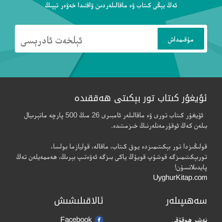
ئەڭ يېڭى كىتاب ۋە ماقالىلەردىن ۋاقتىدا خەۋەر تېپىڭ
ئۇيغۇر كىتاب تور بېكىتى ھەققىدە
ئۇيغۇر كىتاب تورى ۋە ماقالىلەر ئامبىرى 26 مىڭ 500 پارچە ماتېرىيال
بىلەن كەڭ ئوقۇرمەنلەرنىڭ خىزمىتىدە.
قولىڭىزدا تور بېكىتىمىزدە يوق كىتاب، ماقالە، قوليازما بولسا،
توربېكىتىمىزگە قوشۇپ قويۇڭ ياكى بىزگە ئەۋەتىپ بېرىڭ، ھەممەيلەن تەڭ
پايدىلانسۇن!
UyghurKitap.com
سەھىپىلەر
ئالاقىلىشىش
نەشر ھوقۇقى
Facebook