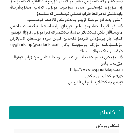
3-بېكىتىمىزگە تامغۇسى بىلەن يوللانغان كۆپىنچە كىتابلارنىڭ تامغۇسىز
ۋە سۈزۈك نۇسخىسى بىزدە مەۋجۇت بولۇپ، تەلەپ قىلغۇچىلارنىڭ
پايدىلىنىش ئەھۋالىغا قاراپ ئەسلىي نۇسخىسى تەمىنلىنىدۇ.
4-تور بەت ئەزالىرىنىڭ ئۇچۇر بىخەتەرلىكى ئالاھىدە قوغدىلىدۇ.
5- قولىڭىزدا خەلقىمىز بىلەن ئورتاق پايدىلىنىشقا تېگىشلىك ياخشى
ماتېرىياللار ياكى ئېلكىتابلار بولسا، بېكىتىمىزگە ئەزا بولۇپ، ئاۋۋال ئۇيغۇر
كىتابتا بار يوقلۇقىنى ئىزدىۋەتكەندىن كېيىن بىزدە بولمىغان كىتابلارنى
مۇناسىۋەتلىك تۈرگە يوللىۋېتىڭ ياكى
uyghurkitap@outlook.com
ئارقىلىق بىزگە يوللاپ بىرىڭ.
6- مۇمكىن قەدەر كىتابخانىدىن ئەسلىي نۇسخا كىتابنى سېتىۋېلىپ ئوقۇڭ.
ھۆرمەت بىلەن:
http://www.uyghurkitap.com
ئۇيغۇر كىتاب تور بېكىتى
ئۇيغۇرچە كىتابلارنىڭ يېڭى ئادرېسى
ئىنكاسلار
ئىنكاس يوللاش