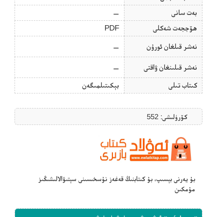
بەت سانى
—
ھۆججەت شەكلى
PDF
نەشر قىلغان ئورۇن
—
نەشر قىلىنغان ۋاقتى
—
كىتاب تىلى
بېكىتىلمىگەن
كۆرۈلىشى: 552
بۇ يەرنى بېسىپ، بۇ كىتابنىڭ قەغەز نۇسخىسىنى سېتىۋالالىشىڭىز
مۇمكىن