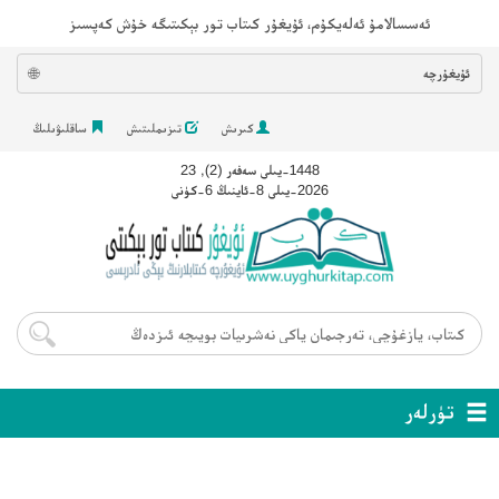
ئەسسالامۇ ئەلەيكۇم، ئۇيغۇر كىتاب تور بېكىتىگە خۇش كەپسىز
ئۇيغۇرچە
🌐
كىرىش
تىزىملىتىش
ساقلىۋىلىڭ
1448-يىلى سەفەر (2), 23
2026-يىلى 8-ئاينىڭ 6-كۈنى
تۈرلەر