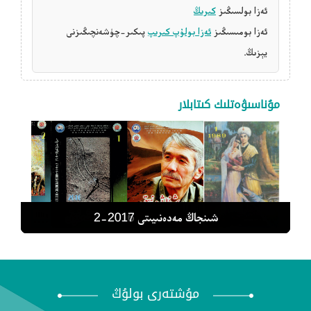
ئەزا بولسىڭىز
كىرىڭ
ئەزا بومىسىڭىز
ئەزا بولۇپ كىرىپ
پىكىر-چۈشەنچىڭىزنى
يېزىڭ.
مۇناسىۋەتلىك كىتابلار
شىنجاڭ مەدەنىيىتى 2015-6
شىنجاڭ مەدەنىيىتى 2016-2
شىنجاڭ مەدەنىيىتى 2017-2
شىنجاڭ مەدەنىيىتى 1989-1
شىنجاڭ مەدەنىيىتى 2016-1
مۇشتەرى بولۇڭ