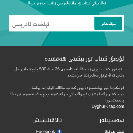
ئەڭ يېڭى كىتاب ۋە ماقالىلەردىن ۋاقتىدا خەۋەر تېپىڭ
ئۇيغۇر كىتاب تور بېكىتى ھەققىدە
ئۇيغۇر كىتاب تورى ۋە ماقالىلەر ئامبىرى 26 مىڭ 500 پارچە ماتېرىيال
بىلەن كەڭ ئوقۇرمەنلەرنىڭ خىزمىتىدە.
قولىڭىزدا تور بېكىتىمىزدە يوق كىتاب، ماقالە، قوليازما بولسا،
توربېكىتىمىزگە قوشۇپ قويۇڭ ياكى بىزگە ئەۋەتىپ بېرىڭ، ھەممەيلەن تەڭ
پايدىلانسۇن!
UyghurKitap.com
سەھىپىلەر
ئالاقىلىشىش
نەشر ھوقۇقى
Facebook