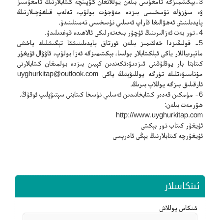
3-بېكىتىمىزگە تامغۇسى بىلەن يوللانغان كۆپىنچە كىتابلارنىڭ تامغۇسىز
ۋە سۈزۈك نۇسخىسى بىزدە مەۋجۇت بولۇپ، تەلەپ قىلغۇچىلارنىڭ
پايدىلىنىش ئەھۋالىغا قاراپ ئەسلىي نۇسخىسى تەمىنلىنىدۇ.
4-تور بەت ئەزالىرىنىڭ ئۇچۇر بىخەتەرلىكى ئالاھىدە قوغدىلىدۇ.
5- قولىڭىزدا خەلقىمىز بىلەن ئورتاق پايدىلىنىشقا تېگىشلىك ياخشى
ماتېرىياللار ياكى ئېلكىتابلار بولسا، بېكىتىمىزگە ئەزا بولۇپ، ئاۋۋال ئۇيغۇر
كىتابتا بار يوقلۇقىنى ئىزدىۋەتكەندىن كېيىن بىزدە بولمىغان كىتابلارنى
مۇناسىۋەتلىك تۈرگە يوللىۋېتىڭ ياكى
uyghurkitap@outlook.com
ئارقىلىق بىزگە يوللاپ بىرىڭ.
6- مۇمكىن قەدەر كىتابخانىدىن ئەسلىي نۇسخا كىتابنى سېتىۋېلىپ ئوقۇڭ.
ھۆرمەت بىلەن:
http://www.uyghurkitap.com
ئۇيغۇر كىتاب تور بېكىتى
ئۇيغۇرچە كىتابلارنىڭ يېڭى ئادرېسى
ئىنكاسلار
ئىنكاس يوللاش