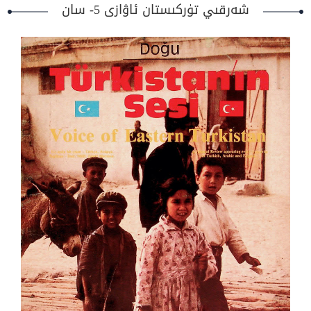
شەرقىي تۈركىستان ئاۋازى 5- سان