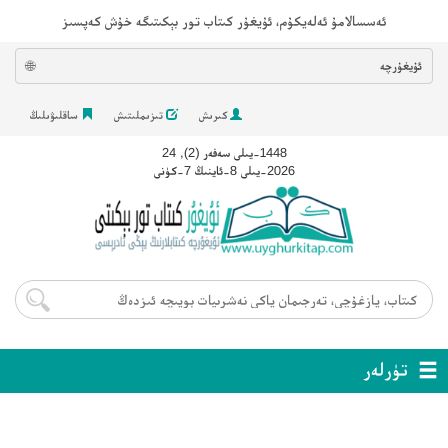
ئەسسالامۇ ئەلەيكۇم، ئۇيغۇر كىتاب تور بېكىتىگە خۇش كەپسىز
ئۇيغۇرچە
🌐
كىرىش
تىزىملىتىش
ساقلىۋىلىڭ
1448-يىلى سەفەر (2), 24
2026-يىلى 8-ئاينىڭ 7-كۈنى
تۈرلەر