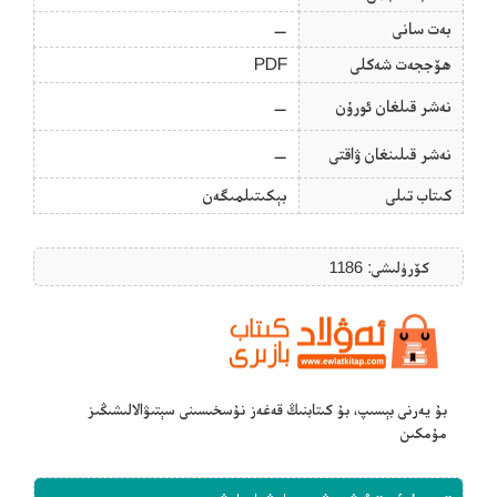
بەت سانى
—
ھۆججەت شەكلى
PDF
نەشر قىلغان ئورۇن
—
نەشر قىلىنغان ۋاقتى
—
كىتاب تىلى
بېكىتىلمىگەن
كۆرۈلىشى: 1186
بۇ يەرنى بېسىپ، بۇ كىتابنىڭ قەغەز نۇسخىسىنى سېتىۋالالىشىڭىز
مۇمكىن