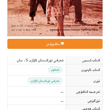
ساقلىۋېلىش
كىتاب ئىسمى
شەرقىي تۈركىستان ئاۋازى 5- سان
كىتاب ئاپتورى
نامەلۇم
تۈرى
شەرقىي تۈركىستان ئاۋازى
تەرجىمە قىلغۇچى
—
تۈزگۈچى
—
كىتاب ھەجمى