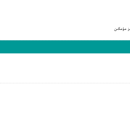
ىز مۇمكىن