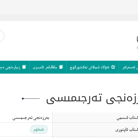
 ئەسەرلەر
ئەۋلاد ئىملاش تەكشۈرگۈچ
ماقالىلەر ئامبىرى
زىيارەتچى دەپ
زەنجى تەرجىمىسى
ىتاب ئىسمى
بەرزەنجى تەرجىمىسى
ىتاب ئاپتورى
نامەلۇم