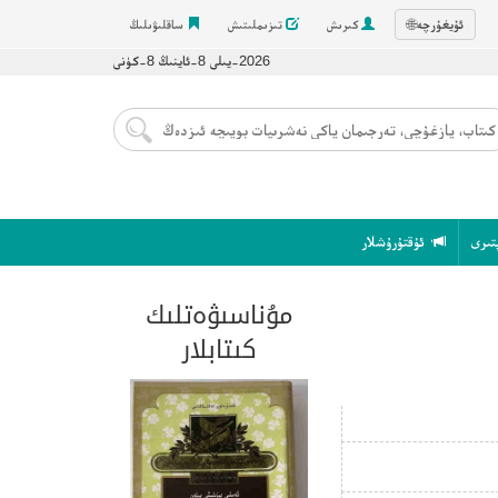
ئۇيغۇرچە
🌐
كىرىش
تىزىملىتىش
ساقلىۋىلىڭ
2026-يىلى 8-ئاينىڭ 8-كۈنى
تىرى
ئۇقتۇرۇشلار
مۇناسىۋەتلىك
كىتابلار