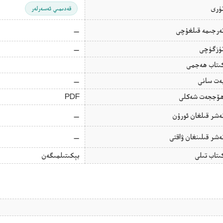
ۈرى
قەدىمىي ئەسەرلەر
ەرجىمە قىلغۇچى
—
ۈزگۈچى
—
ىتاب ھەجمى
ەت سانى
—
ۆججەت شەكلى
PDF
ەشر قىلغان ئورۇن
—
ەشر قىلىنغان ۋاقتى
—
ىتاب تىلى
بېكىتىلمىگەن