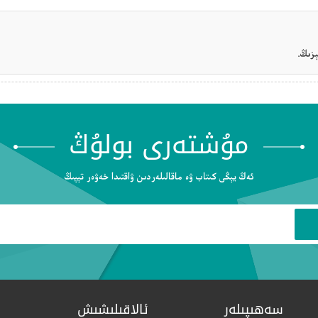
زىڭ.
مۇشتەرى بولۇڭ
ئەڭ يېڭى كىتاب ۋە ماقالىلەردىن ۋاقتىدا خەۋەر تېپىڭ
سەھىپىلەر
ئالاقىلىشىش