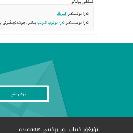
ئىنكاس يوللاش
ئەزا بولسىڭىز
كىرىڭ
ئەزا بومىسىڭىز
ئەزا بولۇپ كىرىپ
پىكىر-چۈشەنچىڭىزنى يې
ئۇيغۇر كىتاب تور بېكىتى ھەققىدە