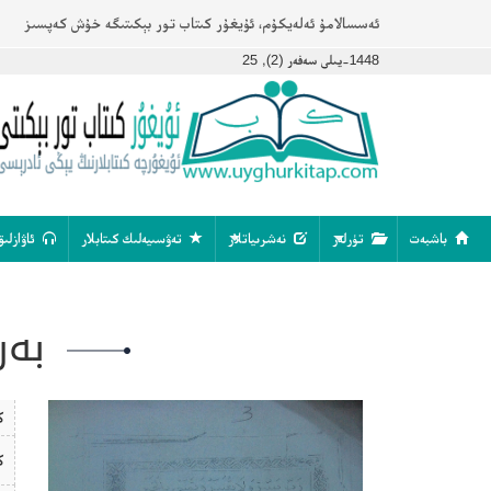
ئەسسالامۇ ئەلەيكۇم، ئۇيغۇر كىتاب تور بېكىتىگە خۇش كەپسىز
1448-يىلى سەفەر (2), 25
باشبەت
تۈرلەر
نەشرىياتلار
تەۋسىيەلىك كىتابلار
ئاۋازلىق
بەر
ك
ك