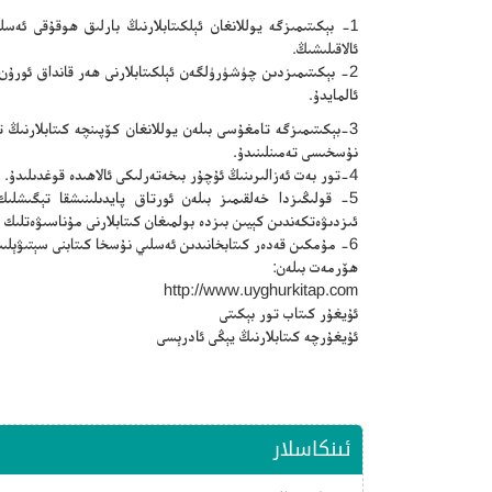
1- بېكىتىمىزگە يوللانغان ئېلكىتابلارنىڭ بارلىق ھوقۇقى ئە
ئالاقىلىشىڭ.
2- بېكىتىمىزدىن چۈشۈرۈلگەن ئېلكىتابلارنى ھەر قانداق ئورۇ
ئالمايدۇ.
3-بېكىتىمىزگە تامغۇسى بىلەن يوللانغان كۆپىنچە كىتابلارنى
نۇسخىسى تەمىنلىنىدۇ.
4-تور بەت ئەزالىرىنىڭ ئۇچۇر بىخەتەرلىكى ئالاھىدە قوغدىلىدۇ.
5- قولىڭىزدا خەلقىمىز بىلەن ئورتاق پايدىلىنىشقا تېگىشلىك 
ئىزدىۋەتكەندىن كېيىن بىزدە بولمىغان كىتابلارنى مۇناسىۋەتلىك 
6- مۇمكىن قەدەر كىتابخانىدىن ئەسلىي نۇسخا كىتابنى سېتىۋېلىپ ئوقۇڭ.
ھۆرمەت بىلەن:
http://www.uyghurkitap.com
ئۇيغۇر كىتاب تور بېكىتى
ئۇيغۇرچە كىتابلارنىڭ يېڭى ئادرېسى
ئىنكاسلار