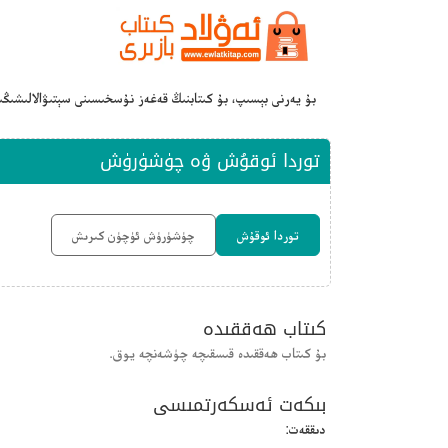
بۇ يەرنى بېسىپ، بۇ كىتابنىڭ قەغەز نۇسخىسىنى سېتىۋالالىشىڭ
توردا ئوقۇش ۋە چۈشۈرۈش
توردا ئوقۇش
چۈشۈرۈش ئۈچۈن كىرىش
كىتاب ھەققىدە
بۇ كىتاب ھەققىدە قىسقىچە چۈشەنچە يوق.
بىكەت ئەسكەرتمىسى
دىققەت: