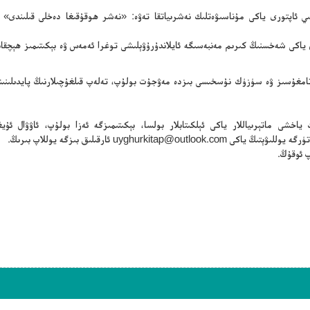
سلىي ئاپتورى ياكى مۇناسىۋەتلىك نەشرىياتقا تەۋە: «نەشر ھوقۇقىغا دەخلى قىلىندى» 
ن ياكى شەخسنىڭ كىرىم مەنبەسىگە ئايلاندۇرۇۋېلىشى توغرا ئەمەس ۋە بېكىتىمىز ھېچقا
ڭ تامغۇسىز ۋە سۈزۈك نۇسخىسى بىزدە مەۋجۇت بولۇپ، تەلەپ قىلغۇچىلارنىڭ پايدىلىنىش
ياخشى ماتېرىياللار ياكى ئېلكىتابلار بولسا، بېكىتىمىزگە ئەزا بولۇپ، ئاۋۋال ئۇيغۇ
تۈرگە يوللىۋېتىڭ ياكى
uyghurkitap@outlook.com
ئارقىلىق بىزگە يوللاپ بىرىڭ.