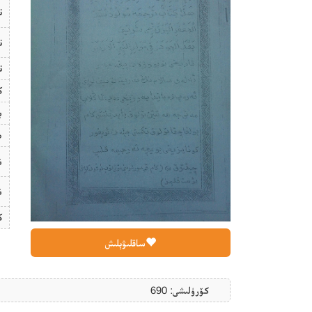
ت
ت
ت
ك
ب
ھ
ن
ن
ك
ساقلىۋېلىش
كۆرۈلىشى: 690