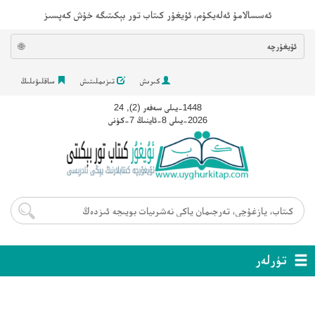
ئەسسالامۇ ئەلەيكۇم، ئۇيغۇر كىتاب تور بېكىتىگە خۇش كەپسىز
ئۇيغۇرچە
🌐
كىرىش
تىزىملىتىش
ساقلىۋىلىڭ
1448-يىلى سەفەر (2), 24
2026-يىلى 8-ئاينىڭ 7-كۈنى
تۈرلەر