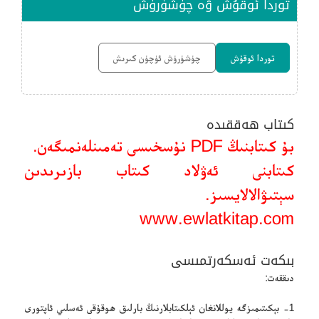
توردا ئوقۇش ۋە چۈشۈرۈش
توردا ئوقۇش
چۈشۈرۈش ئۈچۈن كىرىش
كىتاب ھەققىدە
بۇ كىتابنىڭ PDF نۇسخىسى تەمىنلەنمىگەن.
كىتابنى ئەۋلاد كىتاب بازىرىدىن
سېتىۋالالايسىز.
www.ewlatkitap.com
بىكەت ئەسكەرتمىسى
دىققەت:
1- بېكىتىمىزگە يوللانغان ئېلكىتابلارنىڭ بارلىق ھوقۇقى ئەسلىي ئاپتورى