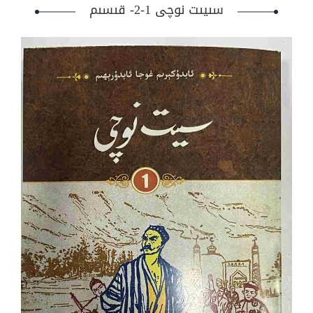
سىيىت نوچى 1-2- قىسىم