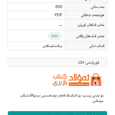
بەت سانى
800
ھۆججەت شەكلى
PDF
نەشر قىلغان ئورۇن
—
نەشر قىلىنغان ۋاقتى
2015
كىتاب تىلى
بېكىتىلمىگەن
كۆرۈلىشى: 124
بۇ يەرنى بېسىپ، بۇ كىتابنىڭ قەغەز نۇسخىسىنى سېتىۋالالىشىڭىز
مۇمكىن