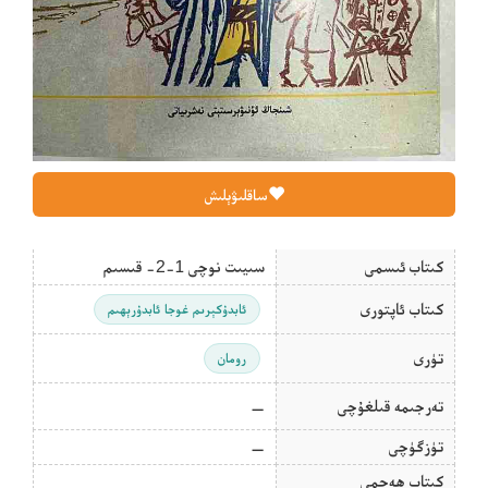
ساقلىۋېلىش
كىتاب ئىسمى
سىيىت نوچى 1-2- قىسىم
كىتاب ئاپتورى
ئابدۇكېرىم غوجا ئابدۇرېھىم
تۈرى
رومان
تەرجىمە قىلغۇچى
—
تۈزگۈچى
—
كىتاب ھەجمى