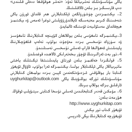
ياكى مۇناسىۋەتلىك نەشرىياتقا تەۋە: «نەشر ھوقۇقىغا دەخلى قىلىندى»
دەپ قارىسىڭىز بىز بىلەن ئالاقىلىشىڭ.
2- بېكىتىمىزدىن چۈشۈرۈلگەن ئېلكىتابلارنى ھەر قانداق ئورۇن ياكى
شەخسنىڭ كىرىم مەنبەسىگە ئايلاندۇرۇۋېلىشى توغرا ئەمەس ۋە بېكىتىمىز
ھېچقانداق مەسئۇلىيەت ئۈستىگە ئالمايدۇ.
3-بېكىتىمىزگە تامغۇسى بىلەن يوللانغان كۆپىنچە كىتابلارنىڭ تامغۇسىز
ۋە سۈزۈك نۇسخىسى بىزدە مەۋجۇت بولۇپ، تەلەپ قىلغۇچىلارنىڭ
پايدىلىنىش ئەھۋالىغا قاراپ ئەسلىي نۇسخىسى تەمىنلىنىدۇ.
4-تور بەت ئەزالىرىنىڭ ئۇچۇر بىخەتەرلىكى ئالاھىدە قوغدىلىدۇ.
5- قولىڭىزدا خەلقىمىز بىلەن ئورتاق پايدىلىنىشقا تېگىشلىك ياخشى
ماتېرىياللار ياكى ئېلكىتابلار بولسا، بېكىتىمىزگە ئەزا بولۇپ، ئاۋۋال ئۇيغۇر
كىتابتا بار يوقلۇقىنى ئىزدىۋەتكەندىن كېيىن بىزدە بولمىغان كىتابلارنى
مۇناسىۋەتلىك تۈرگە يوللىۋېتىڭ ياكى
uyghurkitap@outlook.com
ئارقىلىق بىزگە يوللاپ بىرىڭ.
6- مۇمكىن قەدەر كىتابخانىدىن ئەسلىي نۇسخا كىتابنى سېتىۋېلىپ ئوقۇڭ.
ھۆرمەت بىلەن:
http://www.uyghurkitap.com
ئۇيغۇر كىتاب تور بېكىتى
ئۇيغۇرچە كىتابلارنىڭ يېڭى ئادرېسى