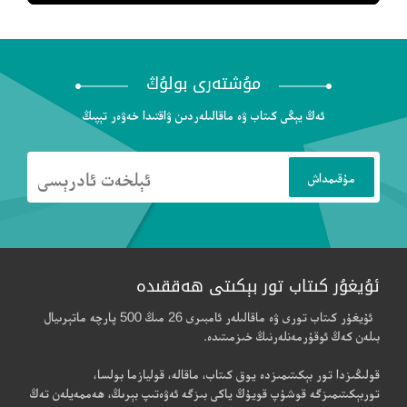
مۇشتەرى بولۇڭ
ئەڭ يېڭى كىتاب ۋە ماقالىلەردىن ۋاقتىدا خەۋەر تېپىڭ
ئۇيغۇر كىتاب تور بېكىتى ھەققىدە
ئۇيغۇر كىتاب تورى ۋە ماقالىلەر ئامبىرى 26 مىڭ 500 پارچە ماتېرىيال
بىلەن كەڭ ئوقۇرمەنلەرنىڭ خىزمىتىدە.
قولىڭىزدا تور بېكىتىمىزدە يوق كىتاب، ماقالە، قوليازما بولسا،
توربېكىتىمىزگە قوشۇپ قويۇڭ ياكى بىزگە ئەۋەتىپ بېرىڭ، ھەممەيلەن تەڭ