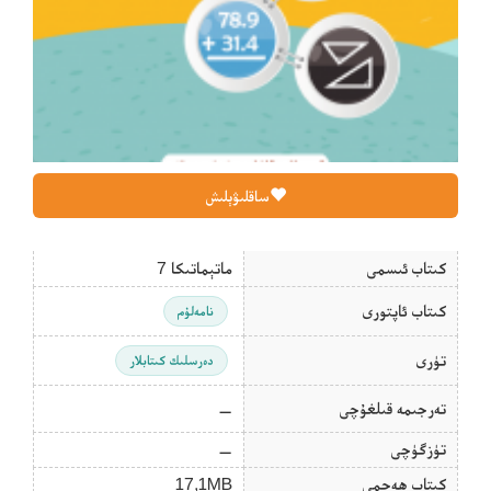
ساقلىۋېلىش
كىتاب ئىسمى
ماتېماتىكا 7
كىتاب ئاپتورى
نامەلۇم
تۈرى
دەرسلىك كىتابلار
تەرجىمە قىلغۇچى
—
تۈزگۈچى
—
كىتاب ھەجمى
17,1MB