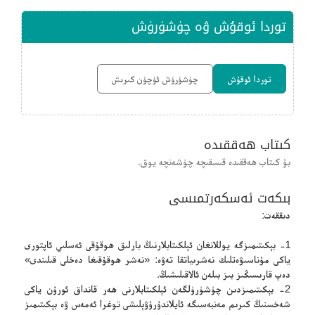
توردا ئوقۇش ۋە چۈشۈرۈش
توردا ئوقۇش
چۈشۈرۈش ئۈچۈن كىرىش
كىتاب ھەققىدە
بۇ كىتاب ھەققىدە قىسقىچە چۈشەنچە يوق.
بىكەت ئەسكەرتمىسى
دىققەت:
1- بېكىتىمىزگە يوللانغان ئېلكىتابلارنىڭ بارلىق ھوقۇقى ئەسلىي ئاپتورى
ياكى مۇناسىۋەتلىك نەشرىياتقا تەۋە: «نەشر ھوقۇقىغا دەخلى قىلىندى»
دەپ قارىسىڭىز بىز بىلەن ئالاقىلىشىڭ.
2- بېكىتىمىزدىن چۈشۈرۈلگەن ئېلكىتابلارنى ھەر قانداق ئورۇن ياكى
شەخسنىڭ كىرىم مەنبەسىگە ئايلاندۇرۇۋېلىشى توغرا ئەمەس ۋە بېكىتىمىز