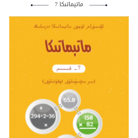
ماتېماتىكا 7