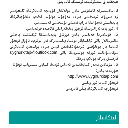
ھېچقانداق مەسئۇلىيەت ئۈستىگە ئالمايدۇ.
3-بېكىتىمىزگە تامغۇسى بىلەن يوللانغان كۆپىنچە كىتابلارنىڭ تامغۇسىز
ۋە سۈزۈك نۇسخىسى بىزدە مەۋجۇت بولۇپ، تەلەپ قىلغۇچىلارنىڭ
پايدىلىنىش ئەھۋالىغا قاراپ ئەسلىي نۇسخىسى تەمىنلىنىدۇ.
4-تور بەت ئەزالىرىنىڭ ئۇچۇر بىخەتەرلىكى ئالاھىدە قوغدىلىدۇ.
5- قولىڭىزدا خەلقىمىز بىلەن ئورتاق پايدىلىنىشقا تېگىشلىك ياخشى
ماتېرىياللار ياكى ئېلكىتابلار بولسا، بېكىتىمىزگە ئەزا بولۇپ، ئاۋۋال ئۇيغۇر
كىتابتا بار يوقلۇقىنى ئىزدىۋەتكەندىن كېيىن بىزدە بولمىغان كىتابلارنى
مۇناسىۋەتلىك تۈرگە يوللىۋېتىڭ ياكى
uyghurkitap@outlook.com
ئارقىلىق بىزگە يوللاپ بىرىڭ.
6- مۇمكىن قەدەر كىتابخانىدىن ئەسلىي نۇسخا كىتابنى سېتىۋېلىپ ئوقۇڭ.
ھۆرمەت بىلەن:
http://www.uyghurkitap.com
ئۇيغۇر كىتاب تور بېكىتى
ئۇيغۇرچە كىتابلارنىڭ يېڭى ئادرېسى
ئىنكاسلار