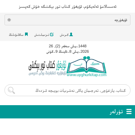
ئەسسالامۇ ئەلەيكۇم، ئۇيغۇر كىتاب تور بېكىتىگە خۇش كەپسىز
ئۇيغۇرچە
🌐
كىرىش
تىزىملىتىش
ساقلىۋىلىڭ
1448-يىلى سەفەر (2), 26
2026-يىلى 8-ئاينىڭ 9-كۈنى
تۈرلەر