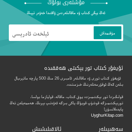
مۇشتەرى بولۇڭ
ئەڭ يېڭى كىتاب ۋە ماقالىلەردىن ۋاقتىدا خەۋەر تېپىڭ
ئۇيغۇر كىتاب تور بېكىتى ھەققىدە
ئۇيغۇر كىتاب تورى ۋە ماقالىلەر ئامبىرى 26 مىڭ 500 پارچە ماتېرىيال
بىلەن كەڭ ئوقۇرمەنلەرنىڭ خىزمىتىدە.
قولىڭىزدا تور بېكىتىمىزدە يوق كىتاب، ماقالە، قوليازما بولسا،
توربېكىتىمىزگە قوشۇپ قويۇڭ ياكى بىزگە ئەۋەتىپ بېرىڭ، ھەممەيلەن تەڭ
پايدىلانسۇن!
UyghurKitap.com
سەھىپىلەر
ئالاقىلىشىش