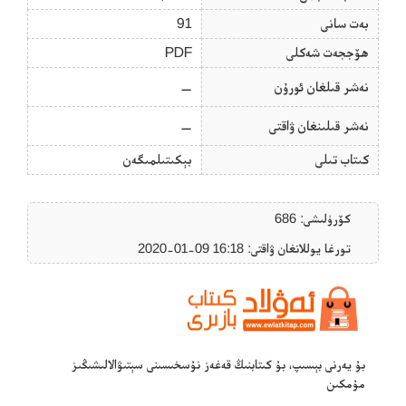
بەت سانى
91
ھۆججەت شەكلى
PDF
نەشر قىلغان ئورۇن
—
نەشر قىلىنغان ۋاقتى
—
كىتاب تىلى
بېكىتىلمىگەن
كۆرۈلىشى: 686
تورغا يوللانغان ۋاقتى: ‎2020-01-09 16:18
بۇ يەرنى بېسىپ، بۇ كىتابنىڭ قەغەز نۇسخىسىنى سېتىۋالالىشىڭىز
مۇمكىن