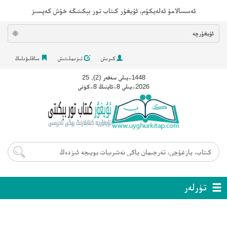
ئەسسالامۇ ئەلەيكۇم، ئۇيغۇر كىتاب تور بېكىتىگە خۇش كەپسىز
ئۇيغۇرچە
🌐
كىرىش
تىزىملىتىش
ساقلىۋىلىڭ
1448-يىلى سەفەر (2), 25
2026-يىلى 8-ئاينىڭ 8-كۈنى
تۈرلەر