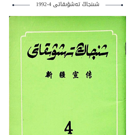
شىنجاڭ تەشۋىقاتى 4-1992