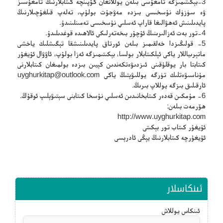
3-بېكىتىمىزگە تامغۇسى بىلەن يوللانغان كۆپىنچە كىتابلارنىڭ تامغۇسىز
ۋە سۈزۈك نۇسخىسى بىزدە مەۋجۇت بولۇپ، تەلەپ قىلغۇچىلارنىڭ
پايدىلىنىش ئەھۋالىغا قاراپ ئەسلىي نۇسخىسى تەمىنلىنىدۇ.
4-تور بەت ئەزالىرىنىڭ ئۇچۇر بىخەتەرلىكى ئالاھىدە قوغدىلىدۇ.
5- قولىڭىزدا خەلقىمىز بىلەن ئورتاق پايدىلىنىشقا تېگىشلىك ياخشى
ماتېرىياللار ياكى ئېلكىتابلار بولسا، بېكىتىمىزگە ئەزا بولۇپ، ئاۋۋال ئۇيغۇر
كىتابتا بار يوقلۇقىنى ئىزدىۋەتكەندىن كېيىن بىزدە بولمىغان كىتابلارنى
مۇناسىۋەتلىك تۈرگە يوللىۋېتىڭ ياكى
uyghurkitap@outlook.com
ئارقىلىق بىزگە يوللاپ بىرىڭ.
6- مۇمكىن قەدەر كىتابخانىدىن ئەسلىي نۇسخا كىتابنى سېتىۋېلىپ ئوقۇڭ.
ھۆرمەت بىلەن:
http://www.uyghurkitap.com
ئۇيغۇر كىتاب تور بېكىتى
ئۇيغۇرچە كىتابلارنىڭ يېڭى ئادرېسى
ئىنكاسلار
ئىنكاس يوللاش