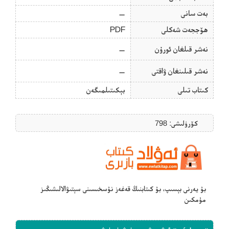
بەت سانى
—
ھۆججەت شەكلى
PDF
نەشر قىلغان ئورۇن
—
نەشر قىلىنغان ۋاقتى
—
كىتاب تىلى
بېكىتىلمىگەن
كۆرۈلىشى: 798
بۇ يەرنى بېسىپ، بۇ كىتابنىڭ قەغەز نۇسخىسىنى سېتىۋالالىشىڭىز
مۇمكىن