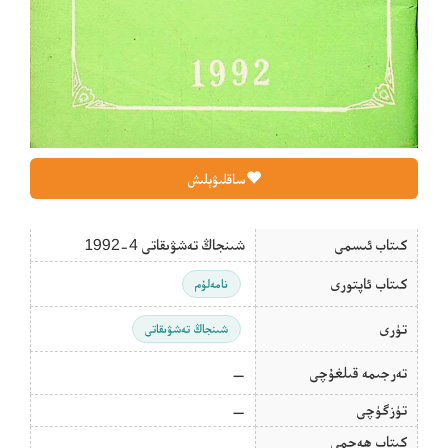
ساقلىۋېلىش
كىتاب ئىسمى
شىنجاڭ تەشۋىقاتى 4-1992
كىتاب ئاپتورى
نامەلۇم
تۈرى
شىنجاڭ تەشۋىقاتى
تەرجىمە قىلغۇچى
—
تۈزگۈچى
—
كىتاب ھەجمى