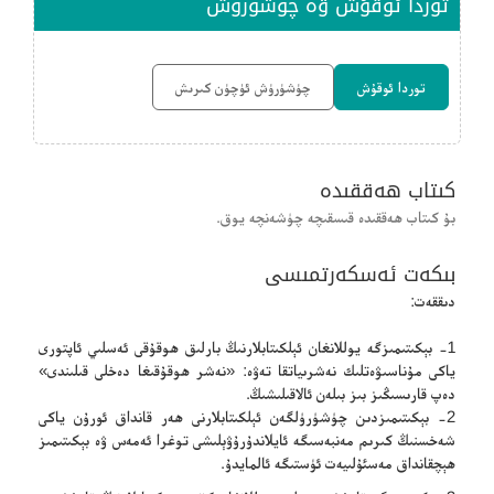
توردا ئوقۇش ۋە چۈشۈرۈش
توردا ئوقۇش
چۈشۈرۈش ئۈچۈن كىرىش
كىتاب ھەققىدە
بۇ كىتاب ھەققىدە قىسقىچە چۈشەنچە يوق.
بىكەت ئەسكەرتمىسى
دىققەت:
1- بېكىتىمىزگە يوللانغان ئېلكىتابلارنىڭ بارلىق ھوقۇقى ئەسلىي ئاپتورى
ياكى مۇناسىۋەتلىك نەشرىياتقا تەۋە: «نەشر ھوقۇقىغا دەخلى قىلىندى»
دەپ قارىسىڭىز بىز بىلەن ئالاقىلىشىڭ.
2- بېكىتىمىزدىن چۈشۈرۈلگەن ئېلكىتابلارنى ھەر قانداق ئورۇن ياكى
شەخسنىڭ كىرىم مەنبەسىگە ئايلاندۇرۇۋېلىشى توغرا ئەمەس ۋە بېكىتىمىز
ھېچقانداق مەسئۇلىيەت ئۈستىگە ئالمايدۇ.