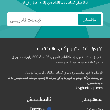
ئەڭ يېڭى كىتاب ۋە ماقالىلەردىن ۋاقتىدا خەۋەر تېپىڭ
ئۇيغۇر كىتاب تور بېكىتى ھەققىدە
ئۇيغۇر كىتاب تورى ۋە ماقالىلەر ئامبىرى 26 مىڭ 500 پارچە ماتېرىيال
بىلەن كەڭ ئوقۇرمەنلەرنىڭ خىزمىتىدە.
قولىڭىزدا تور بېكىتىمىزدە يوق كىتاب، ماقالە، قوليازما بولسا،
توربېكىتىمىزگە قوشۇپ قويۇڭ ياكى بىزگە ئەۋەتىپ بېرىڭ، ھەممەيلەن تەڭ
پايدىلانسۇن!
UyghurKitap.com
سەھىپىلەر
ئالاقىلىشىش
نەشر ھوقۇقى
Facebook