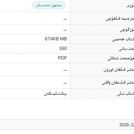
ۈرى
مەشھۇر شەخىسلەر
ەرجىمە قىلغۇچى
—
ۈزگۈچى
—
ىتاب ھەجمى
674KB MB
ەت سانى
160
ۆججەت شەكلى
PDF
ەشر قىلغان ئورۇن
—
ەشر قىلىنغان ۋاقتى
—
ىتاب تىلى
بېكىتىلمىگەن