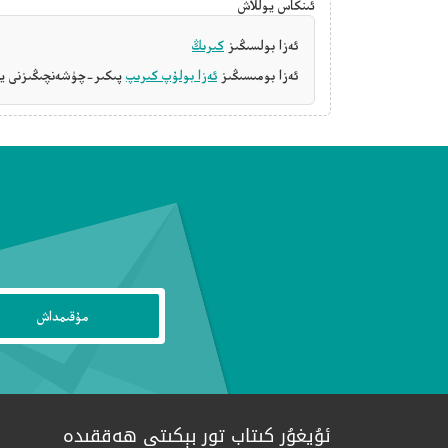
ئىنكاس يوللاش
ئەزا بولسىڭىز
كىرىڭ
ئەزا بومىسىڭىز
ئەزا بولۇپ كىرىپ
پىكىر-چۈشەنچىڭىزنى يې
ئۇيغۇر كىتاب تور بېكىتى ھەققىدە