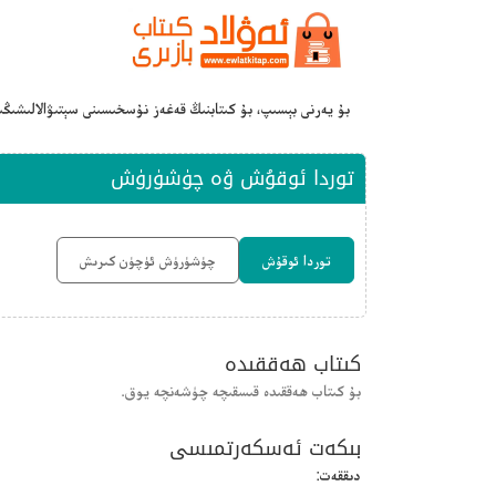
بۇ يەرنى بېسىپ، بۇ كىتابنىڭ قەغەز نۇسخىسىنى سېتىۋالالىشىڭ
توردا ئوقۇش ۋە چۈشۈرۈش
توردا ئوقۇش
چۈشۈرۈش ئۈچۈن كىرىش
كىتاب ھەققىدە
بۇ كىتاب ھەققىدە قىسقىچە چۈشەنچە يوق.
بىكەت ئەسكەرتمىسى
دىققەت: