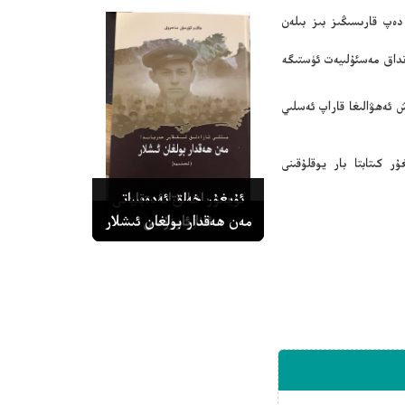
دەپ قارىسىڭىز بىز بىلەن
نداق مەسئۇلىيەت ئۈستىگە
 ئەھۋالىغا قاراپ ئەسلىي
ر كىتابتا بار يوقلۇقىنى
بىز ياشلىقتا ئېيتقان
ئۇيغۇر خەلق ئەدەبىياتى
ناخشىلار
ئۇمۇ بىر ئانا
جەۋھەرلىرى
ئانا ئارزۇسى
مەن ھەقدار بولغان ئىشلار