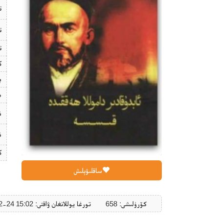
ت
ت
ت
ك
ب
ھ
ن
ن
ك
ساقلىۋېلىش
كۆرۈلىشى: 658
تورغا يوللانغان ۋاقتى: ‎2019-12-24 15:02