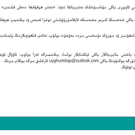
سلىي ئاپتورى ياكى مۇناسىۋەتلىك نەشرىياتقا تەۋە: «نەشر ھوقۇقىغا دەخلى قىلىندى» 
ن ياكى شەخسنىڭ كىرىم مەنبەسىگە ئايلاندۇرۇۋېلىشى توغرا ئەمەس ۋە بېكىتىمىز ھېچقا
ڭ تامغۇسىز ۋە سۈزۈك نۇسخىسى بىزدە مەۋجۇت بولۇپ، تەلەپ قىلغۇچىلارنىڭ پايدىلىنىش
ياخشى ماتېرىياللار ياكى ئېلكىتابلار بولسا، بېكىتىمىزگە ئەزا بولۇپ، ئاۋۋال ئۇيغۇ
تۈرگە يوللىۋېتىڭ ياكى
uyghurkitap@outlook.com
ئارقىلىق بىزگە يوللاپ بىرىڭ.