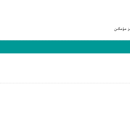
ىز مۇمكىن