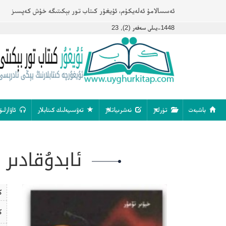
ئەسسالامۇ ئەلەيكۇم، ئۇيغۇر كىتاب تور بېكىتىگە خۇش كەپسىز
1448-يىلى سەفەر (2), 23
باشبەت
تۈرلەر
نەشرىياتلار
تەۋسىيەلىك كىتابلار
ئاۋازلىق
ئابدۇقادىر
ك
ك