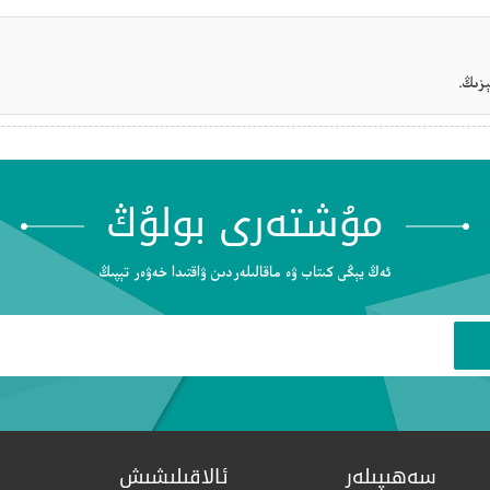
زىڭ.
مۇشتەرى بولۇڭ
ئەڭ يېڭى كىتاب ۋە ماقالىلەردىن ۋاقتىدا خەۋەر تېپىڭ
سەھىپىلەر
ئالاقىلىشىش