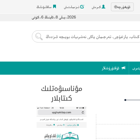
ئۇيغۇرچە
🌐
كىرىش
تىزىملىتىش
ساقلىۋىلىڭ
2026-يىلى 8-ئاينىڭ 6-كۈنى
تىرى
ئۇقتۇرۇشلار
مۇناسىۋەتلىك
كىتابلار