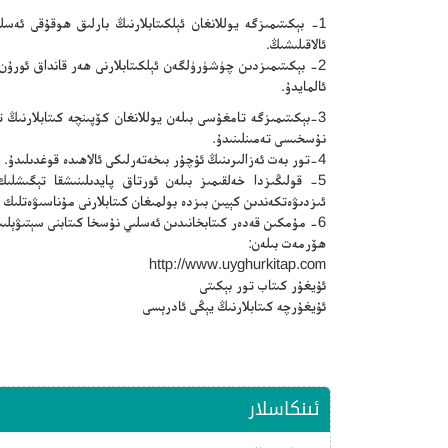
1- بېكىتىمىزگە يوللانغان ئېلكىتابلارنىڭ بارلىق ھوقۇقى ئە
ئالاقىلىشىڭ.
2- بېكىتىمىزدىن چۈشۈرۈلگەن ئېلكىتابلارنى ھەر قانداق ئورۇ
ئالمايدۇ.
3-بېكىتىمىزگە تامغۇسى بىلەن يوللانغان كۆپىنچە كىتابلارنى
نۇسخىسى تەمىنلىنىدۇ.
4-تور بەت ئەزالىرىنىڭ ئۇچۇر بىخەتەرلىكى ئالاھىدە قوغدىلىدۇ.
5- قولىڭىزدا خەلقىمىز بىلەن ئورتاق پايدىلىنىشقا تېگىشلىك 
ئىزدىۋەتكەندىن كېيىن بىزدە بولمىغان كىتابلارنى مۇناسىۋەتلىك 
6- مۇمكىن قەدەر كىتابخانىدىن ئەسلىي نۇسخا كىتابنى سېتىۋېلىپ ئوقۇڭ.
ھۆرمەت بىلەن:
http://www.uyghurkitap.com
ئۇيغۇر كىتاب تور بېكىتى
ئۇيغۇرچە كىتابلارنىڭ يېڭى ئادرېسى
ئىنكاسلار