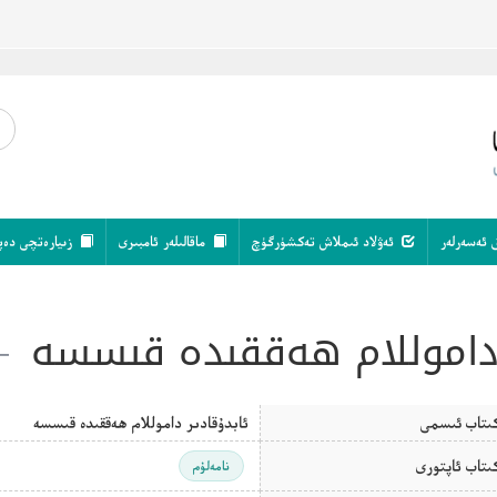
 ئەسەرلەر
ئەۋلاد ئىملاش تەكشۈرگۈچ
ماقالىلەر ئامبىرى
زىيارەتچى دەپ
 داموللام ھەققىدە قىسسە
ىتاب ئىسمى
ئابدۇقادىر داموللام ھەققىدە قىسسە
ىتاب ئاپتورى
نامەلۇم