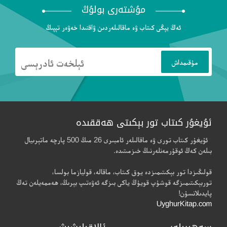
مۇشتەرى بولۇڭ
ئەڭ يېڭى كىتاب ۋە ماقالىلەردىن ۋاقتىدا خەۋەر تېپىڭ
ئۇيغۇر كىتاب تور بېكىتى ھەققىدە
ئۇيغۇر كىتاب تورى ۋە ماقالىلەر ئامبىرى 26 مىڭ 500 پارچە ماتېرىيال
بىلەن كەڭ ئوقۇرمەنلەرنىڭ خىزمىتىدە.
قولىڭىزدا تور بېكىتىمىزدە يوق كىتاب، ماقالە، قوليازما بولسا،
توربېكىتىمىزگە قوشۇپ قويۇڭ ياكى بىزگە ئەۋەتىپ بېرىڭ، ھەممەيلەن تەڭ
پايدىلانسۇن!
UyghurKitap.com