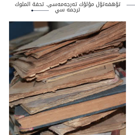
تۇھفەتۇل مۇلۇك تەرجەمەسى. تحفة الملوك
ترجمه سي