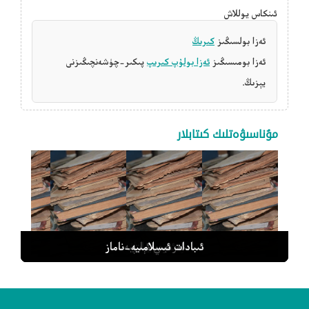
ئىنكاس يوللاش
ئەزا بولسىڭىز
كىرىڭ
ئەزا بومىسىڭىز
ئەزا بولۇپ كىرىپ
پىكىر-چۈشەنچىڭىزنى
يېزىڭ.
مۇناسىۋەتلىك كىتابلار
ئەرەبىييات
ئەرەبىي ئېلىپبە
مۇنتەزەم قىرائەت
رەسىملىك جۇغراپىيە
ئىبادات ئىسلامىيە-ناماز