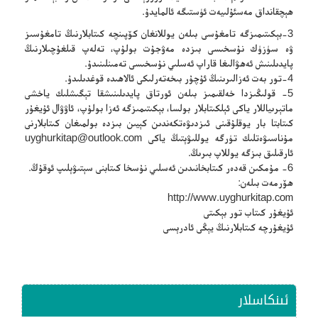
ھېچقانداق مەسئۇلىيەت ئۈستىگە ئالمايدۇ.
3-بېكىتىمىزگە تامغۇسى بىلەن يوللانغان كۆپىنچە كىتابلارنىڭ تامغۇسىز
ۋە سۈزۈك نۇسخىسى بىزدە مەۋجۇت بولۇپ، تەلەپ قىلغۇچىلارنىڭ
پايدىلىنىش ئەھۋالىغا قاراپ ئەسلىي نۇسخىسى تەمىنلىنىدۇ.
4-تور بەت ئەزالىرىنىڭ ئۇچۇر بىخەتەرلىكى ئالاھىدە قوغدىلىدۇ.
5- قولىڭىزدا خەلقىمىز بىلەن ئورتاق پايدىلىنىشقا تېگىشلىك ياخشى
ماتېرىياللار ياكى ئېلكىتابلار بولسا، بېكىتىمىزگە ئەزا بولۇپ، ئاۋۋال ئۇيغۇر
كىتابتا بار يوقلۇقىنى ئىزدىۋەتكەندىن كېيىن بىزدە بولمىغان كىتابلارنى
مۇناسىۋەتلىك تۈرگە يوللىۋېتىڭ ياكى
uyghurkitap@outlook.com
ئارقىلىق بىزگە يوللاپ بىرىڭ.
6- مۇمكىن قەدەر كىتابخانىدىن ئەسلىي نۇسخا كىتابنى سېتىۋېلىپ ئوقۇڭ.
ھۆرمەت بىلەن:
http://www.uyghurkitap.com
ئۇيغۇر كىتاب تور بېكىتى
ئۇيغۇرچە كىتابلارنىڭ يېڭى ئادرېسى
ئىنكاسلار