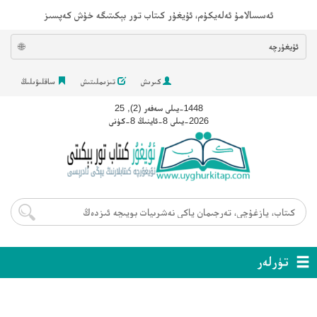
ئەسسالامۇ ئەلەيكۇم، ئۇيغۇر كىتاب تور بېكىتىگە خۇش كەپسىز
ئۇيغۇرچە
🌐
كىرىش
تىزىملىتىش
ساقلىۋىلىڭ
1448-يىلى سەفەر (2), 25
2026-يىلى 8-ئاينىڭ 8-كۈنى
تۈرلەر