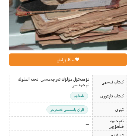
ساقلىۋېلىش
تۇھفەتۇل مۇلۇك تەرجەمەسى. تحفة الملوك
كىتاب ئىسمى
ترجمه سي
كىتاب ئاپتورى
نامەلۇم
تۈرى
قازان باسمىسى ئەسەرلەر
تەرجىمە
—
قىلغۇچى
تۈزگۈچى
—