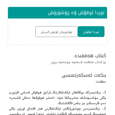
توردا ئوقۇش ۋە چۈشۈرۈش
توردا ئوقۇش
چۈشۈرۈش ئۈچۈن كىرىش
كىتاب ھەققىدە
بۇ كىتاب ھەققىدە قىسقىچە چۈشەنچە يوق.
بىكەت ئەسكەرتمىسى
دىققەت:
1- بېكىتىمىزگە يوللانغان ئېلكىتابلارنىڭ بارلىق ھوقۇقى ئەسلىي ئاپتورى
ياكى مۇناسىۋەتلىك نەشرىياتقا تەۋە: «نەشر ھوقۇقىغا دەخلى قىلىندى»
دەپ قارىسىڭىز بىز بىلەن ئالاقىلىشىڭ.
2- بېكىتىمىزدىن چۈشۈرۈلگەن ئېلكىتابلارنى ھەر قانداق ئورۇن ياكى
شەخسنىڭ كىرىم مەنبەسىگە ئايلاندۇرۇۋېلىشى توغرا ئەمەس ۋە بېكىتىمىز