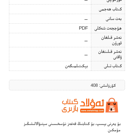
كىتاب ھەجمى
بەت سانى
—
ھۆججەت شەكلى
PDF
نەشر قىلغان
—
ئورۇن
نەشر قىلىنغان
—
ۋاقتى
كىتاب تىلى
بېكىتىلمىگەن
كۆرۈلىشى: 408
بۇ يەرنى بېسىپ، بۇ كىتابنىڭ قەغەز نۇسخىسىنى سېتىۋالالىشىڭىز
مۇمكىن