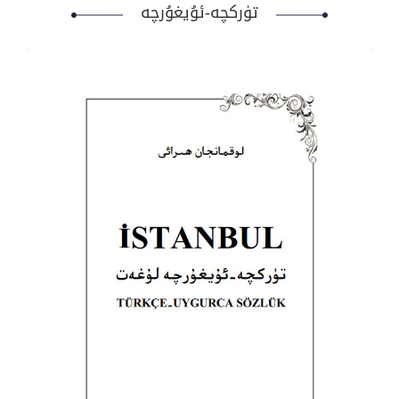
تۈركچە-ئۇيغۇرچە