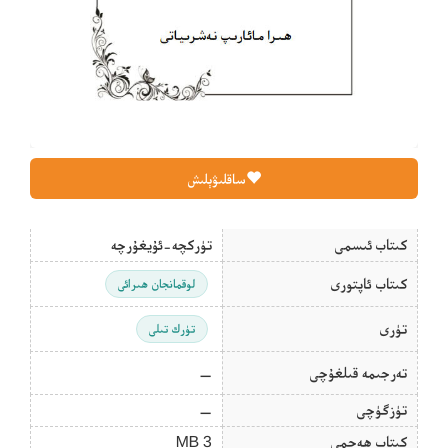
ساقلىۋېلىش
كىتاب ئىسمى
تۈركچە-ئۇيغۇرچە
كىتاب ئاپتورى
لوقمانجان ھىرائى
تۈرى
تۈرك تىلى
تەرجىمە قىلغۇچى
—
تۈزگۈچى
—
كىتاب ھەجمى
3 MB