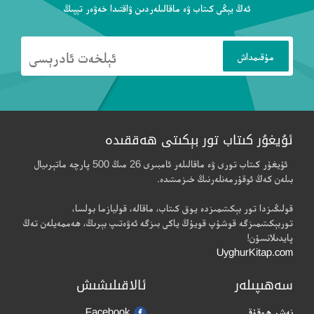
ئەڭ يېڭى كىتاب ۋە ماقالىلەردىن ۋاقتىدا خەۋەر تېپىڭ
ئۇيغۇر كىتاب تور بېكىتى ھەققىدە
ئۇيغۇر كىتاب تورى ۋە ماقالىلەر ئامبىرى 26 مىڭ 500 پارچە ماتېرىيال
بىلەن كەڭ ئوقۇرمەنلەرنىڭ خىزمىتىدە.
قولىڭىزدا تور بېكىتىمىزدە يوق كىتاب، ماقالە، قوليازما بولسا،
توربېكىتىمىزگە قوشۇپ قويۇڭ ياكى بىزگە ئەۋەتىپ بېرىڭ، ھەممەيلەن تەڭ
پايدىلانسۇن!
UyghurKitap.com
سەھىپىلەر
ئالاقىلىشىش
نەشر ھوقۇقى
Facebook