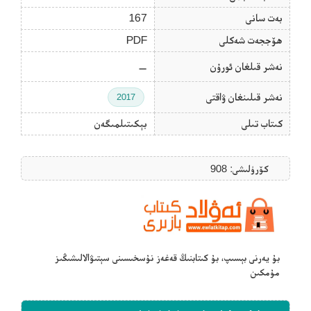
بەت سانى
167
ھۆججەت شەكلى
PDF
نەشر قىلغان ئورۇن
—
نەشر قىلىنغان ۋاقتى
2017
كىتاب تىلى
بېكىتىلمىگەن
كۆرۈلىشى: 908
بۇ يەرنى بېسىپ، بۇ كىتابنىڭ قەغەز نۇسخىسىنى سېتىۋالالىشىڭىز
مۇمكىن