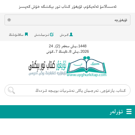
ئەسسالامۇ ئەلەيكۇم، ئۇيغۇر كىتاب تور بېكىتىگە خۇش كەپسىز
ئۇيغۇرچە
🌐
كىرىش
تىزىملىتىش
ساقلىۋىلىڭ
1448-يىلى سەفەر (2), 24
2026-يىلى 8-ئاينىڭ 7-كۈنى
تۈرلەر