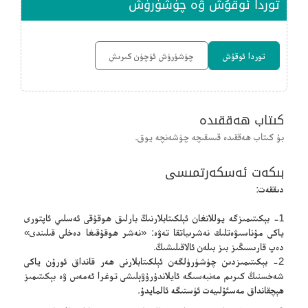
توردا ئوقۇش ۋە چۈشۈرۈش
توردا ئوقۇش
چۈشۈرۈش ئۈچۈن كىرىش
كىتاب ھەققىدە
بۇ كىتاب ھەققىدە قىسقىچە چۈشەنچە يوق.
بىكەت ئەسكەرتمىسى
دىققەت:
1- بېكىتىمىزگە يوللانغان ئېلكىتابلارنىڭ بارلىق ھوقۇقى ئەسلىي ئاپتورى
ياكى مۇناسىۋەتلىك نەشرىياتقا تەۋە: «نەشر ھوقۇقىغا دەخلى قىلىندى»
دەپ قارىسىڭىز بىز بىلەن ئالاقىلىشىڭ.
2- بېكىتىمىزدىن چۈشۈرۈلگەن ئېلكىتابلارنى ھەر قانداق ئورۇن ياكى
شەخسنىڭ كىرىم مەنبەسىگە ئايلاندۇرۇۋېلىشى توغرا ئەمەس ۋە بېكىتىمىز
ھېچقانداق مەسئۇلىيەت ئۈستىگە ئالمايدۇ.