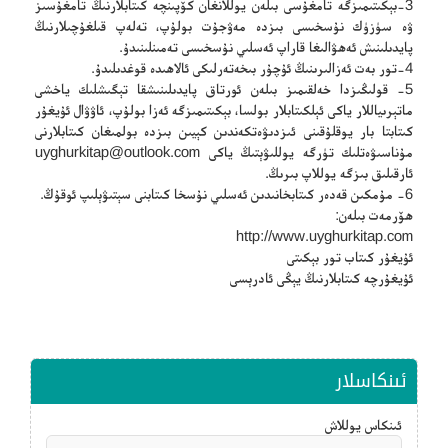
3-بېكىتىمىزگە تامغۇسى بىلەن يوللانغان كۆپىنچە كىتابلارنىڭ تامغۇسىز
ۋە سۈزۈك نۇسخىسى بىزدە مەۋجۇت بولۇپ، تەلەپ قىلغۇچىلارنىڭ
پايدىلىنىش ئەھۋالىغا قاراپ ئەسلىي نۇسخىسى تەمىنلىنىدۇ.
4-تور بەت ئەزالىرىنىڭ ئۇچۇر بىخەتەرلىكى ئالاھىدە قوغدىلىدۇ.
5- قولىڭىزدا خەلقىمىز بىلەن ئورتاق پايدىلىنىشقا تېگىشلىك ياخشى
ماتېرىياللار ياكى ئېلكىتابلار بولسا، بېكىتىمىزگە ئەزا بولۇپ، ئاۋۋال ئۇيغۇر
كىتابتا بار يوقلۇقىنى ئىزدىۋەتكەندىن كېيىن بىزدە بولمىغان كىتابلارنى
مۇناسىۋەتلىك تۈرگە يوللىۋېتىڭ ياكى
uyghurkitap@outlook.com
ئارقىلىق بىزگە يوللاپ بىرىڭ.
6- مۇمكىن قەدەر كىتابخانىدىن ئەسلىي نۇسخا كىتابنى سېتىۋېلىپ ئوقۇڭ.
ھۆرمەت بىلەن:
http://www.uyghurkitap.com
ئۇيغۇر كىتاب تور بېكىتى
ئۇيغۇرچە كىتابلارنىڭ يېڭى ئادرېسى
ئىنكاسلار
ئىنكاس يوللاش