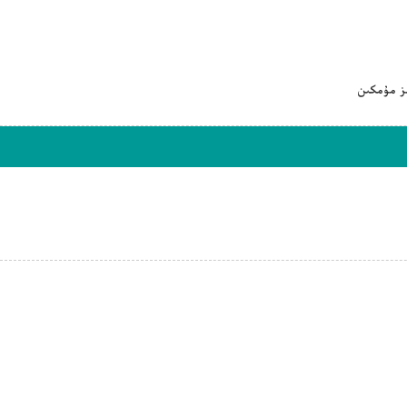
ىز مۇمكىن