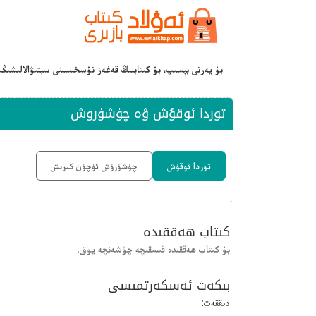
بۇ يەرنى بېسىپ، بۇ كىتابنىڭ قەغەز نۇسخىسىنى سېتىۋالالىشىڭ
توردا ئوقۇش ۋە چۈشۈرۈش
توردا ئوقۇش
چۈشۈرۈش ئۈچۈن كىرىش
كىتاب ھەققىدە
بۇ كىتاب ھەققىدە قىسقىچە چۈشەنچە يوق.
بىكەت ئەسكەرتمىسى
دىققەت: