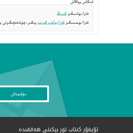
ئىنكاس يوللاش
ئەزا بولسىڭىز
كىرىڭ
ئەزا بومىسىڭىز
ئەزا بولۇپ كىرىپ
پىكىر-چۈشەنچىڭىزنى يې
ئۇيغۇر كىتاب تور بېكىتى ھەققىدە