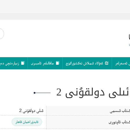
 ئەسەرلەر
ئەۋلاد ئىملاش تەكشۈرگۈچ
ماقالىلەر ئامبىرى
زىيارەتچى دەپ
ئىلى دولقۇنى 2
ىتاب ئىسمى
ئىلى دولقۇنى 2
ىتاب ئاپتورى
ئابدۇراخمان قاھار