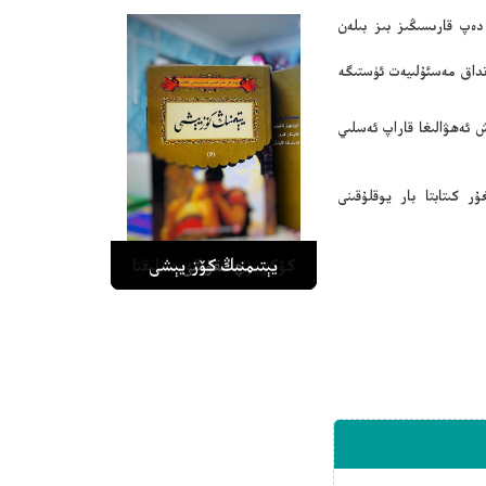
دەپ قارىسىڭىز بىز بىلەن
نداق مەسئۇلىيەت ئۈستىگە
 ئەھۋالىغا قاراپ ئەسلىي
ر كىتابتا بار يوقلۇقىنى
سەۋدا
چالىقۇشى
يېتىمنىڭ كۆز يېشى
توغراق قىزىنىڭ ئاشىقى
كۆكۈيۈن سەرگەردانلىقتا