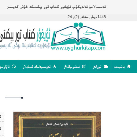
ئەسسالامۇ ئەلەيكۇم، ئۇيغۇر كىتاب تور بېكىتىگە خۇش كەپسىز
1448-يىلى سەفەر (2), 24
باشبەت
تۈرلەر
نەشرىياتلار
تەۋسىيەلىك كىتابلار
ئاۋازلىق
ك
ك