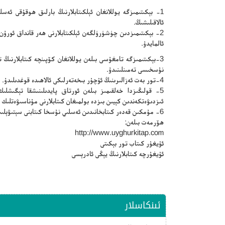
1- بېكىتىمىزگە يوللانغان ئېلكىتابلارنىڭ بارلىق ھوقۇقى ئە
ئالاقىلىشىڭ.
2- بېكىتىمىزدىن چۈشۈرۈلگەن ئېلكىتابلارنى ھەر قانداق ئورۇ
ئالمايدۇ.
3-بېكىتىمىزگە تامغۇسى بىلەن يوللانغان كۆپىنچە كىتابلارنى
نۇسخىسى تەمىنلىنىدۇ.
4-تور بەت ئەزالىرىنىڭ ئۇچۇر بىخەتەرلىكى ئالاھىدە قوغدىلىدۇ.
5- قولىڭىزدا خەلقىمىز بىلەن ئورتاق پايدىلىنىشقا تېگىشلىك 
ئىزدىۋەتكەندىن كېيىن بىزدە بولمىغان كىتابلارنى مۇناسىۋەتلىك 
6- مۇمكىن قەدەر كىتابخانىدىن ئەسلىي نۇسخا كىتابنى سېتىۋېلىپ ئوقۇڭ.
ھۆرمەت بىلەن:
http://www.uyghurkitap.com
ئۇيغۇر كىتاب تور بېكىتى
ئۇيغۇرچە كىتابلارنىڭ يېڭى ئادرېسى
ئىنكاسلار