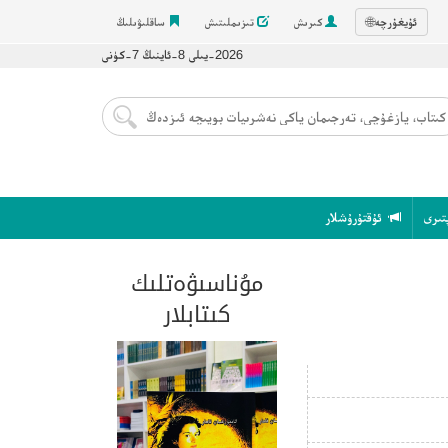
ئۇيغۇرچە
🌐
كىرىش
تىزىملىتىش
ساقلىۋىلىڭ
2026-يىلى 8-ئاينىڭ 7-كۈنى
تىرى
ئۇقتۇرۇشلار
مۇناسىۋەتلىك
كىتابلار