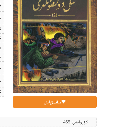
ت
ت
ت
ك
ب
ھ
ن
ن
ك
ساقلىۋېلىش
كۆرۈلىشى: 465