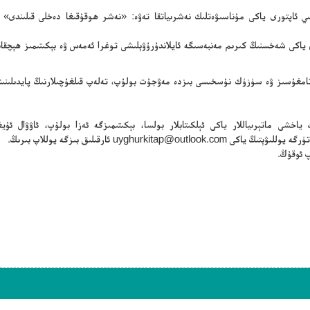
سلىي ئاپتورى ياكى مۇناسىۋەتلىك نەشرىياتقا تەۋە: «نەشر ھوقۇقىغا دەخلى قىلىندى» 
ن ياكى شەخسنىڭ كىرىم مەنبەسىگە ئايلاندۇرۇۋېلىشى توغرا ئەمەس ۋە بېكىتىمىز ھېچقا
ڭ تامغۇسىز ۋە سۈزۈك نۇسخىسى بىزدە مەۋجۇت بولۇپ، تەلەپ قىلغۇچىلارنىڭ پايدىلىنىش
ياخشى ماتېرىياللار ياكى ئېلكىتابلار بولسا، بېكىتىمىزگە ئەزا بولۇپ، ئاۋۋال ئۇيغۇ
تۈرگە يوللىۋېتىڭ ياكى
uyghurkitap@outlook.com
ئارقىلىق بىزگە يوللاپ بىرىڭ.