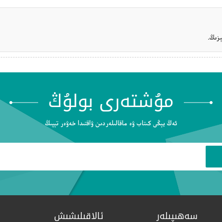
زىڭ.
مۇشتەرى بولۇڭ
ئەڭ يېڭى كىتاب ۋە ماقالىلەردىن ۋاقتىدا خەۋەر تېپىڭ
سەھىپىلەر
ئالاقىلىشىش