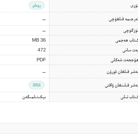
ۈرى
رومان
ەرجىمە قىلغۇچى
—
ۈزگۈچى
—
ىتاب ھەجمى
36 MB
ەت سانى
472
ۆججەت شەكلى
PDF
ەشر قىلغان ئورۇن
—
ەشر قىلىنغان ۋاقتى
2011
ىتاب تىلى
بېكىتىلمىگەن