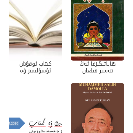
ھاياتىڭىزغا ئەڭ
كىتاب ئوقۇش
تەسىر قىلغان
ئۇسۇلىمىز ۋە
كىتاب قايسى؟
پوزىتسىيىمىزدىكى
سەۋەنلىكلەر
ھەققىدە