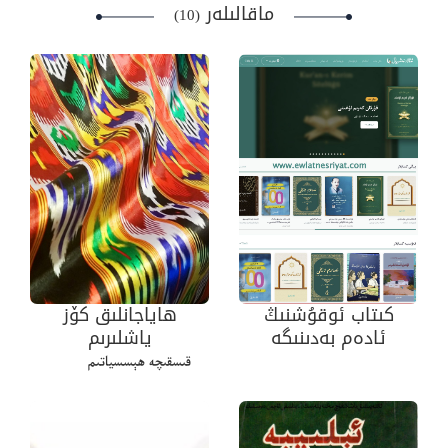
ماقالىلەر
(10)
كىتاب ئوقۇشنىڭ
ھاياجانلىق كۆز
ئادەم بەدىنىگە
ياشلىرىم
پايدىسى
قىسقىچە ھېسسياتىم