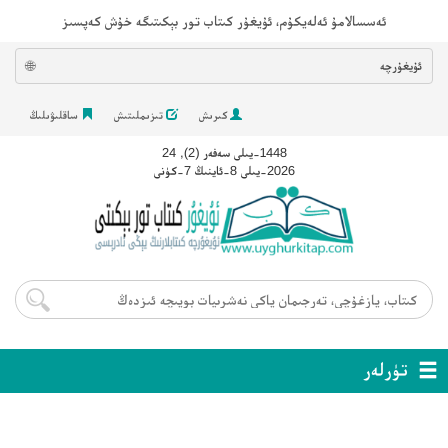
ئەسسالامۇ ئەلەيكۇم، ئۇيغۇر كىتاب تور بېكىتىگە خۇش كەپسىز
ئۇيغۇرچە
🌐
كىرىش
تىزىملىتىش
ساقلىۋىلىڭ
1448-يىلى سەفەر (2), 24
2026-يىلى 8-ئاينىڭ 7-كۈنى
تۈرلەر