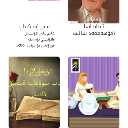
كىتابخانغا
مەن ۋە كىتاپ
(مۇھەممەد سالىھ
ئىلىم بىلەن گۈللىنىش
داموللا ھاجىم)
قانۇنىيىتى ئۈستىگە
قۇرۇلغان بۇ دۇنيادا ئاللاھ
ئىنسانلارنىڭ ئىلىمگە ئەڭ
بەك ئېسىلغانلىرىنى بۇ
دۇنيادا ئۈستۈنلۈككە
ئىگە…